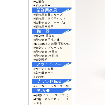
●仏壇台
●ドレッサー
●業務用家具シリーズ
●業務用・宿泊用ベッド
●法事チェア・テーブル
●業務用座椅子
●信楽焼 重蔵窯
●利休信楽手洗い鉢
●MEBIUSU 四季 手洗い鉢
●信楽シンプルボウル
●利休信楽 水琴窟
●利休信楽 水瓶 蹲
●信楽照明
●ガーデン家具
●室外機カバー
●その他
●メーカー・シリーズ一覧
●小物(ミラー・マガジン)
●収納・キャビネット・チ
ェスト