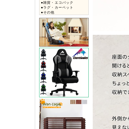
●雑貨・エコバック
●ラグ・カーペット
●その他