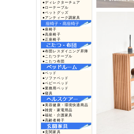
●ディレクターチェア
●ローテーブル
●ペットグッズ
●アンティーク調家具
●座椅子
●高座椅子
●正座椅子
●布団レスダイニング昇降
●こたつテーブル
●こたつ布団
●ベッド
●ソファベッド
●ベビーベッド
●業務用ベッド
●寝具
●美容健康・環境快適商品
●雑貨・家電用品
●福祉・介護家具
●高齢者椅子
●玄関家具