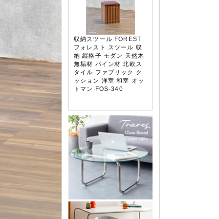
収納スツール FOREST
フォレスト スツール 収
納 縦格子 モダン 天然木
無垢材 パイン材 北欧ス
タイル ファブリック ク
ッション 洋室 和室 オッ
トマン FOS-340