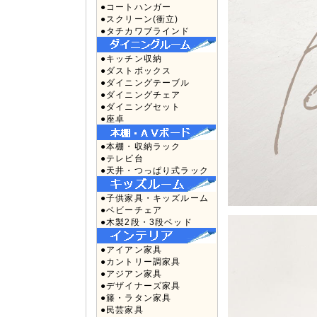
●コートハンガー
●スクリーン(衝立)
●タチカワブラインド
●キッチン収納
●ダストボックス
●ダイニングテーブル
●ダイニングチェア
●ダイニングセット
●座卓
●本棚・収納ラック
●テレビ台
●天井・つっぱり式ラック
●子供家具・キッズルーム
●ベビーチェア
●木製2段・3段ベッド
●アイアン家具
●カントリー調家具
●アジアン家具
●デザイナーズ家具
●籐・ラタン家具
●民芸家具