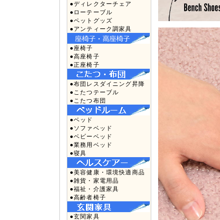
●ディレクターチェア
●ローテーブル
●ペットグッズ
●アンティーク調家具
●座椅子
●高座椅子
●正座椅子
●布団レスダイニング昇降
●こたつテーブル
●こたつ布団
●ベッド
●ソファベッド
●ベビーベッド
●業務用ベッド
●寝具
●美容健康・環境快適商品
●雑貨・家電用品
●福祉・介護家具
●高齢者椅子
●玄関家具