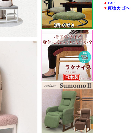
▲
TOP
買物カゴへ
▼