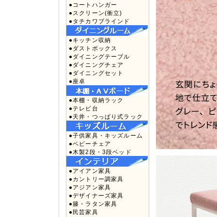
●コートハンガー
●スクリーン(衝立)
●タチカワブラインド
●キッチン収納
●ダストボックス
●ダイニングテーブル
●ダイニングチェア
●ダイニングセット
●座卓
●本棚・収納ラック
●テレビ台
●天井・つっぱり式ラック
●子供家具・キッズルーム
●ベビーチェア
●木製2段・3段ベッド
●アイアン家具
●カントリー調家具
●アジアン家具
●デザイナーズ家具
●籐・ラタン家具
●民芸家具