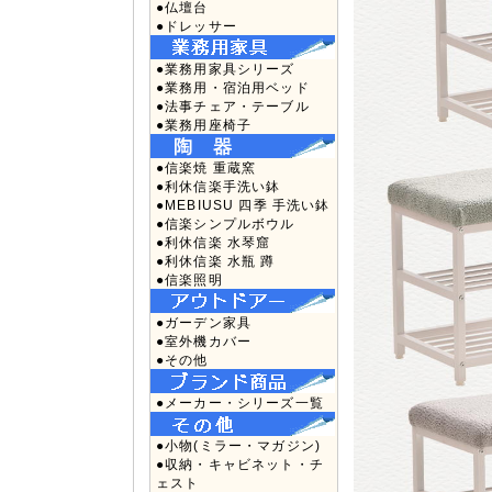
●仏壇台
●ドレッサー
●業務用家具シリーズ
●業務用・宿泊用ベッド
●法事チェア・テーブル
●業務用座椅子
●信楽焼 重蔵窯
●利休信楽手洗い鉢
●MEBIUSU 四季 手洗い鉢
●信楽シンプルボウル
●利休信楽 水琴窟
●利休信楽 水瓶 蹲
●信楽照明
●ガーデン家具
●室外機カバー
●その他
●メーカー・シリーズ一覧
●小物(ミラー・マガジン)
●収納・キャビネット・チ
ェスト