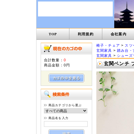
TOP
利用規約
会社案内
椅子・チェア
>
スツ
玄関家具
>
踏み台・
玄関家具
>
シューズ
合計数量：
0
玄関ベンチ ブ
商品金額：
0円
商品カテゴリから選ぶ
商品名を入力