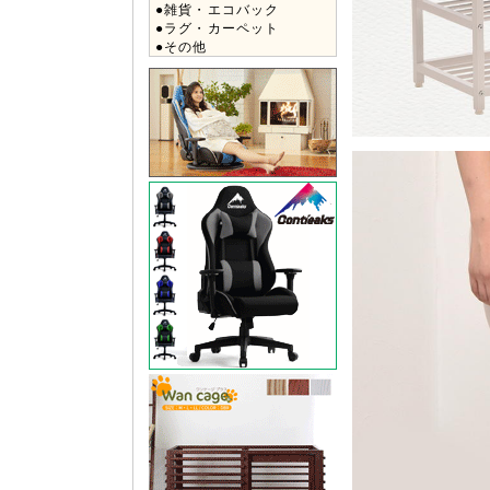
●雑貨・エコバック
●ラグ・カーペット
●その他