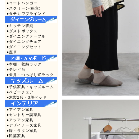
●コートハンガー
●スクリーン(衝立)
●タチカワブラインド
●キッチン収納
●ダストボックス
●ダイニングテーブル
●ダイニングチェア
●ダイニングセット
●座卓
●本棚・収納ラック
●テレビ台
●天井・つっぱり式ラック
●子供家具・キッズルーム
●ベビーチェア
●木製2段・3段ベッド
●アイアン家具
●カントリー調家具
●アジアン家具
●デザイナーズ家具
●籐・ラタン家具
●民芸家具