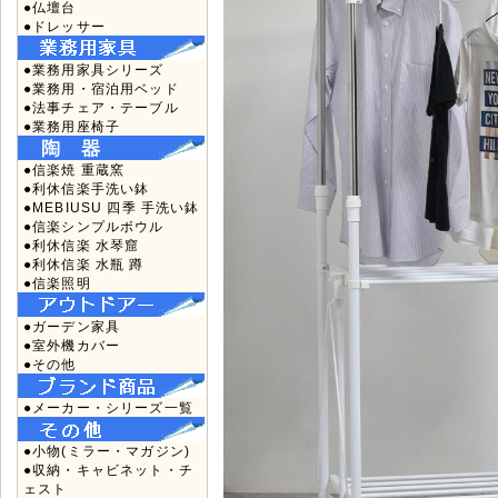
●仏壇台
●ドレッサー
●業務用家具シリーズ
●業務用・宿泊用ベッド
●法事チェア・テーブル
●業務用座椅子
●信楽焼 重蔵窯
●利休信楽手洗い鉢
●MEBIUSU 四季 手洗い鉢
●信楽シンプルボウル
●利休信楽 水琴窟
●利休信楽 水瓶 蹲
●信楽照明
●ガーデン家具
●室外機カバー
●その他
●メーカー・シリーズ一覧
●小物(ミラー・マガジン)
●収納・キャビネット・チ
ェスト