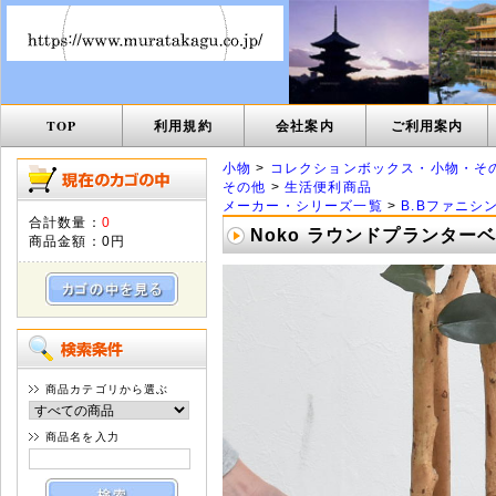
TOP
利用規約
会社案内
ご利用案内
小物
>
コレクションボックス・小物・そ
その他
>
生活便利商品
メーカー・シリーズ一覧
>
B.Bファニシ
合計数量：
0
Noko ラウンドプランターベ
商品金額：
0円
商品カテゴリから選ぶ
商品名を入力