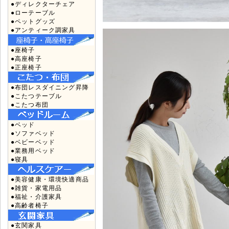
●ディレクターチェア
●ローテーブル
●ペットグッズ
●アンティーク調家具
●座椅子
●高座椅子
●正座椅子
●布団レスダイニング昇降
●こたつテーブル
●こたつ布団
●ベッド
●ソファベッド
●ベビーベッド
●業務用ベッド
●寝具
●美容健康・環境快適商品
●雑貨・家電用品
●福祉・介護家具
●高齢者椅子
●玄関家具