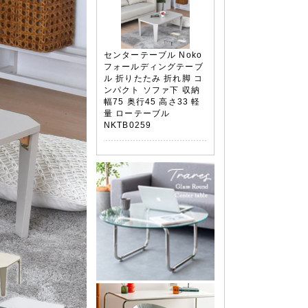
センターテーブル Noko
フォールディングテーブ
ル 折りたたみ 折れ脚 コ
ンパクト ソファ下 収納
幅75 奥行45 高さ33 軽
量 ローテーブル
NKTB0259