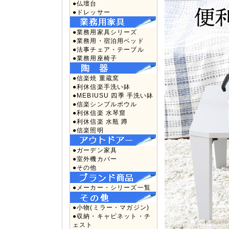
●仏壇台
●ドレッサー
●業務用家具シリーズ
●業務用・宿泊用ベッド
●法事チェア・テーブル
●業務用座椅子
●信楽焼 重蔵窯
●利休信楽手洗い鉢
●MEBIUSU 四季 手洗い鉢
●信楽シンプルボウル
●利休信楽 水琴窟
●利休信楽 水瓶 蹲
●信楽照明
●ガーデン家具
●室外機カバー
●その他
●メーカー・シリーズ一覧
●小物(ミラー・マガジン)
●収納・キャビネット・チ
ェスト