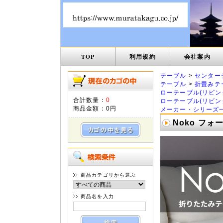
TOP
利用規約
会社案内
テーブル
>
センター
テーブル
>
折畳みテ
ローテーブル(リビン
合計数量：
0
ローテーブル(リビン
商品金額：
0円
メーカー・シリーズ
Noko フ
商品カテゴリから選ぶ
商品名を入力