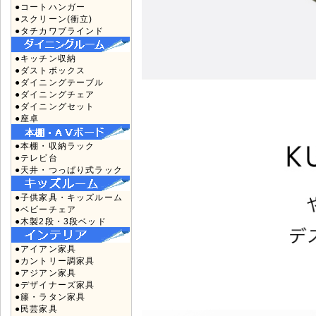
●コートハンガー
●スクリーン(衝立)
●タチカワブラインド
●キッチン収納
●ダストボックス
●ダイニングテーブル
●ダイニングチェア
●ダイニングセット
●座卓
●本棚・収納ラック
●テレビ台
●天井・つっぱり式ラック
●子供家具・キッズルーム
●ベビーチェア
●木製2段・3段ベッド
●アイアン家具
●カントリー調家具
●アジアン家具
●デザイナーズ家具
●籐・ラタン家具
●民芸家具