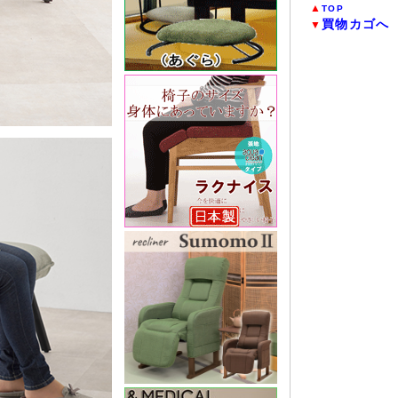
▲
TOP
買物カゴへ
▼