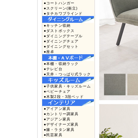
●コートハンガー
●スクリーン(衝立)
●タチカワブラインド
●キッチン収納
●ダストボックス
●ダイニングテーブル
●ダイニングチェア
●ダイニングセット
●座卓
●本棚・収納ラック
●テレビ台
●天井・つっぱり式ラック
●子供家具・キッズルーム
●ベビーチェア
●木製2段・3段ベッド
●アイアン家具
●カントリー調家具
●アジアン家具
●デザイナーズ家具
●籐・ラタン家具
●民芸家具