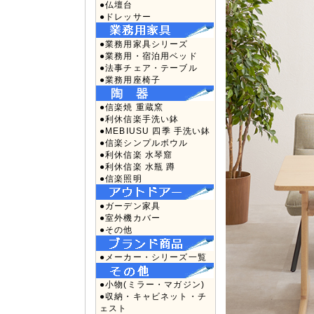
●仏壇台
●ドレッサー
●業務用家具シリーズ
●業務用・宿泊用ベッド
●法事チェア・テーブル
●業務用座椅子
●信楽焼 重蔵窯
●利休信楽手洗い鉢
●MEBIUSU 四季 手洗い鉢
●信楽シンプルボウル
●利休信楽 水琴窟
●利休信楽 水瓶 蹲
●信楽照明
●ガーデン家具
●室外機カバー
●その他
●メーカー・シリーズ一覧
●小物(ミラー・マガジン)
●収納・キャビネット・チ
ェスト