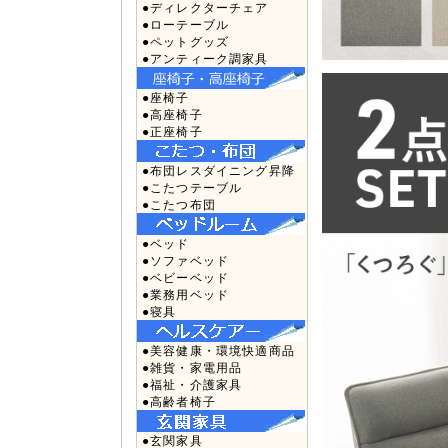
●ディレクターチェア
●ローテーブル
●ペットグッズ
●アンティーク調家具
●座椅子
●高座椅子
●正座椅子
●布団レスダイニング昇降
●こたつテーブル
●こたつ布団
●ベッド
●ソファベッド
●ベビーベッド
●業務用ベッド
●寝具
●美容健康・環境快適商品
●雑貨・家電用品
●福祉・介護家具
●高齢者椅子
●玄関家具