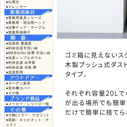
●仏壇台
●ドレッサー
●業務用家具シリーズ
●業務用・宿泊用ベッド
●法事チェア・テーブル
●業務用座椅子
●信楽焼 重蔵窯
●利休信楽手洗い鉢
●MEBIUSU 四季 手洗い鉢
●信楽シンプルボウル
●利休信楽 水琴窟
●利休信楽 水瓶 蹲
●信楽照明
●ガーデン家具
●室外機カバー
●その他
●メーカー・シリーズ一覧
●小物(ミラー・マガジン)
●収納・キャビネット・チ
ェスト