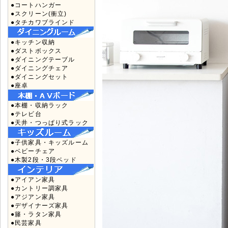
●コートハンガー
●スクリーン(衝立)
●タチカワブラインド
●キッチン収納
●ダストボックス
●ダイニングテーブル
●ダイニングチェア
●ダイニングセット
●座卓
●本棚・収納ラック
●テレビ台
●天井・つっぱり式ラック
●子供家具・キッズルーム
●ベビーチェア
●木製2段・3段ベッド
●アイアン家具
●カントリー調家具
●アジアン家具
●デザイナーズ家具
●籐・ラタン家具
●民芸家具