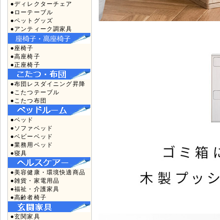
●ディレクターチェア
●ローテーブル
●ペットグッズ
●アンティーク調家具
●座椅子
●高座椅子
●正座椅子
●布団レスダイニング昇降
●こたつテーブル
●こたつ布団
●ベッド
●ソファベッド
●ベビーベッド
●業務用ベッド
●寝具
●美容健康・環境快適商品
●雑貨・家電用品
●福祉・介護家具
●高齢者椅子
●玄関家具