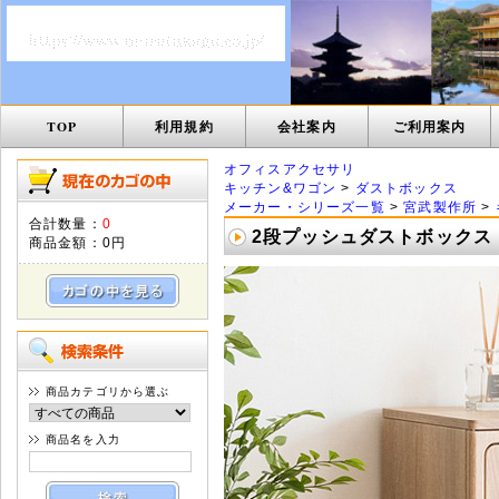
TOP
利用規約
会社案内
ご利用案内
オフィスアクセサリ
キッチン&ワゴン
>
ダストボックス
メーカー・シリーズ一覧
>
宮武製作所
>
合計数量：
0
2段プッシュダストボックス エ
商品金額：
0円
商品カテゴリから選ぶ
商品名を入力