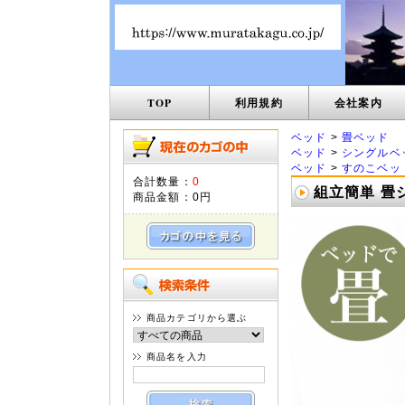
TOP
利用規約
会社案内
ベッド
>
畳ベッド
ベッド
>
シングルベ
ベッド
>
すのこベッ
合計数量：
0
組立簡単 畳シ
商品金額：
0円
商品カテゴリから選ぶ
商品名を入力