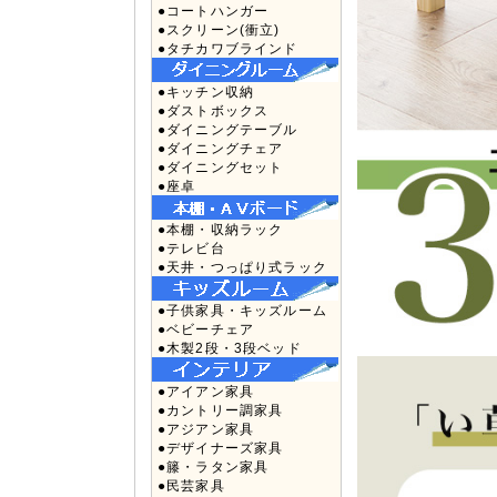
●コートハンガー
●スクリーン(衝立)
●タチカワブラインド
●キッチン収納
●ダストボックス
●ダイニングテーブル
●ダイニングチェア
●ダイニングセット
●座卓
●本棚・収納ラック
●テレビ台
●天井・つっぱり式ラック
●子供家具・キッズルーム
●ベビーチェア
●木製2段・3段ベッド
●アイアン家具
●カントリー調家具
●アジアン家具
●デザイナーズ家具
●籐・ラタン家具
●民芸家具