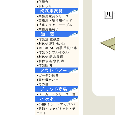
●仏壇台
●ドレッサー
●業務用家具シリーズ
●業務用・宿泊用ベッド
●法事チェア・テーブル
●業務用座椅子
●信楽焼 重蔵窯
●利休信楽手洗い鉢
●MEBIUSU 四季 手洗い鉢
●信楽シンプルボウル
●利休信楽 水琴窟
●利休信楽 水瓶 蹲
●信楽照明
●ガーデン家具
●室外機カバー
●その他
●メーカー・シリーズ一覧
●小物(ミラー・マガジン)
●収納・キャビネット・チ
ェスト