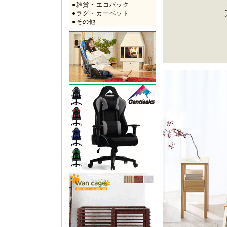
●雑貨・エコバック
●ラグ・カーペット
●その他