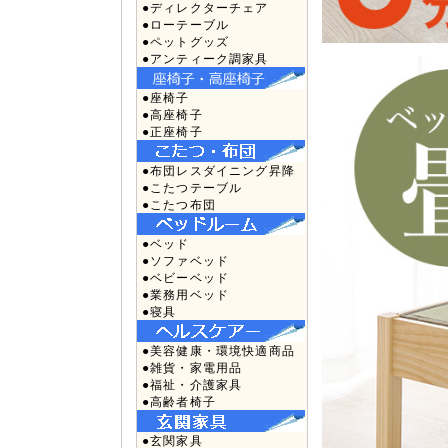
●ディレクターチェア
●ローテーブル
●ペットグッズ
●アンティーク調家具
●座椅子
●高座椅子
●正座椅子
●布団レスダイニング昇降
●こたつテーブル
●こたつ布団
●ベッド
●ソファベッド
●ベビーベッド
●業務用ベッド
●寝具
●美容健康・環境快適商品
●雑貨・家電用品
●福祉・介護家具
●高齢者椅子
●玄関家具