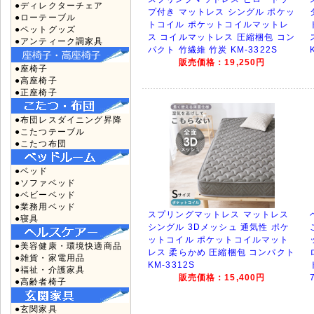
●ディレクターチェア
プ付き マットレス シングル ポケッ
●ローテーブル
トコイル ポケットコイルマットレ
●ペットグッズ
ス コイルマットレス 圧縮梱包 コン
●アンティーク調家具
パクト 竹繊維 竹炭 KM-3322S
販売価格：19,250円
●座椅子
●高座椅子
●正座椅子
●布団レスダイニング昇降
●こたつテーブル
●こたつ布団
●ベッド
●ソファベッド
●ベビーベッド
●業務用ベッド
スプリングマットレス マットレス
●寝具
シングル 3Dメッシュ 通気性 ポケ
ットコイル ポケットコイルマット
●美容健康・環境快適商品
レス 柔らかめ 圧縮梱包 コンパクト
●雑貨・家電用品
KM-3312S
●福祉・介護家具
販売価格：15,400円
●高齢者椅子
●玄関家具