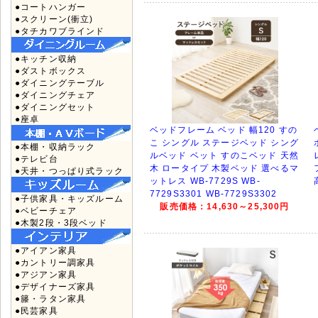
●コートハンガー
●スクリーン(衝立)
●タチカワブラインド
●キッチン収納
●ダストボックス
●ダイニングテーブル
●ダイニングチェア
●ダイニングセット
●座卓
ベッドフレーム ベッド 幅120 すの
こ シングル ステージベッド シング
●本棚・収納ラック
ルベッド ベット すのこベッド 天然
●テレビ台
木 ロータイプ 木製ベッド 選べるマ
●天井・つっぱり式ラック
ットレス WB-7729S WB-
7729S3301 WB-7729S3302
●子供家具・キッズルーム
販売価格：14,630～25,300円
●ベビーチェア
●木製2段・3段ベッド
●アイアン家具
●カントリー調家具
●アジアン家具
●デザイナーズ家具
●籐・ラタン家具
●民芸家具