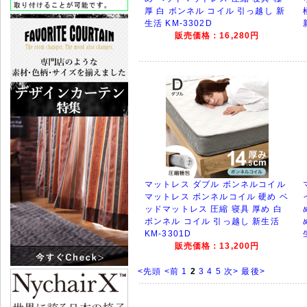
厚 白 ボンネル コイル 引っ越し 新
生活 KM-3302D
販売価格：16,280円
マットレス ダブル ボンネルコイル
マットレス ボンネルコイル 硬め ベ
ッドマットレス 圧縮 寝具 厚め 白
ボンネル コイル 引っ越し 新生活
KM-3301D
販売価格：13,200円
<先頭
<前
1
2
3
4
5
次>
最後>