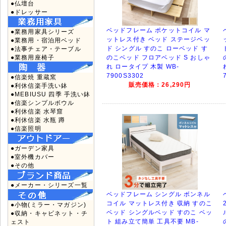
●仏壇台
●ドレッサー
ベッドフレーム ポケットコイル マ
●業務用家具シリーズ
ットレス付き ベッド ステージベッ
●業務用・宿泊用ベッド
ド シングル すのこ ローベッド す
●法事チェア・テーブル
●業務用座椅子
のこベッド フロアベッド S おしゃ
れ ロータイプ 木製 WB-
7900S3302
●信楽焼 重蔵窯
販売価格：26,290円
●利休信楽手洗い鉢
●MEBIUSU 四季 手洗い鉢
●信楽シンプルボウル
●利休信楽 水琴窟
●利休信楽 水瓶 蹲
●信楽照明
●ガーデン家具
●室外機カバー
●その他
●メーカー・シリーズ一覧
ベッドフレーム シングル ボンネル
コイル マットレス付き 収納 すのこ
●小物(ミラー・マガジン)
ベッド シングルベッド すのこ ベッ
●収納・キャビネット・チ
ト 組み立て簡単 工具不要 MB-
ェスト