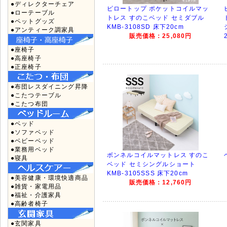
●ディレクターチェア
ピロートップ ポケットコイルマッ
●ローテーブル
トレス すのこベッド セミダブル
●ペットグッズ
KMB-3108SD 床下20cm
●アンティーク調家具
販売価格：25,080円
●座椅子
●高座椅子
●正座椅子
●布団レスダイニング昇降
●こたつテーブル
●こたつ布団
●ベッド
●ソファベッド
●ベビーベッド
●業務用ベッド
ボンネルコイルマットレス すのこ
●寝具
ベッド セミシングルショート
KMB-3105SSS 床下20cm
●美容健康・環境快適商品
販売価格：12,760円
●雑貨・家電用品
●福祉・介護家具
●高齢者椅子
●玄関家具