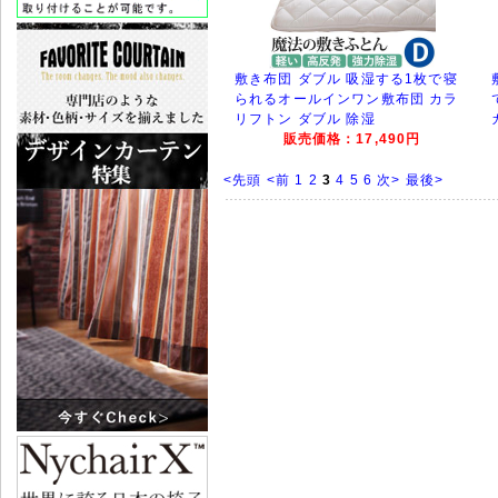
敷き布団 ダブル 吸湿する1枚で寝
られるオールインワン敷布団 カラ
リフトン ダブル 除湿
販売価格：17,490円
<先頭
<前
1
2
3
4
5
6
次>
最後>