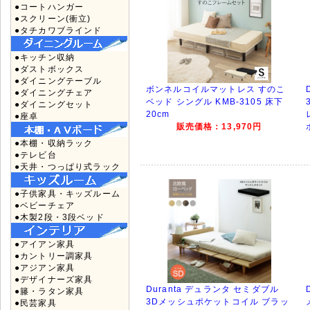
●コートハンガー
●スクリーン(衝立)
●タチカワブラインド
●キッチン収納
●ダストボックス
●ダイニングテーブル
ボンネルコイルマットレス すのこ
●ダイニングチェア
ベッド シングル KMB-3105 床下
●ダイニングセット
20cm
●座卓
販売価格：13,970円
●本棚・収納ラック
●テレビ台
●天井・つっぱり式ラック
●子供家具・キッズルーム
●ベビーチェア
●木製2段・3段ベッド
●アイアン家具
●カントリー調家具
●アジアン家具
●デザイナーズ家具
Duranta デュランタ セミダブル
●籐・ラタン家具
3Dメッシュポケットコイル ブラッ
●民芸家具