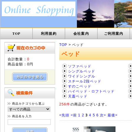
TOP
利用規約
会社案内
ご利用案内
TOP
> ベッド
ベッド
合計数量：
0
商品金額：
0円
ソファベッド
シングルベッド
ワイドシングル
スチール2段ベッド
すのこベッド
ハイベッド・ロフトベッド
天蓋ベッド
商品カテゴリから選ぶ
256件
の商品がございます。
<先頭
<前
1
2
3
4
5
6
次>
最後>
商品名を入力