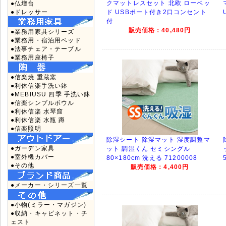
クマットレスセット 北欧 ローベッ
●仏壇台
●ドレッサー
ド USBポート付き2口コンセント
付
販売価格：40,480円
●業務用家具シリーズ
●業務用・宿泊用ベッド
●法事チェア・テーブル
●業務用座椅子
●信楽焼 重蔵窯
●利休信楽手洗い鉢
●MEBIUSU 四季 手洗い鉢
●信楽シンプルボウル
●利休信楽 水琴窟
●利休信楽 水瓶 蹲
●信楽照明
除湿シート 除湿マット 湿度調整マ
●ガーデン家具
ット 調湿くん セミシングル
●室外機カバー
80×180cm 洗える 71200008
●その他
販売価格：4,400円
●メーカー・シリーズ一覧
●小物(ミラー・マガジン)
●収納・キャビネット・チ
ェスト