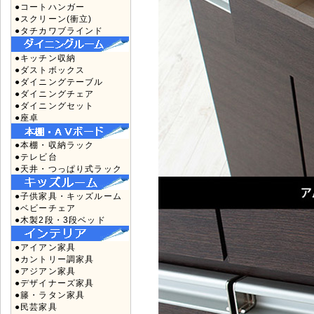
●コートハンガー
●スクリーン(衝立)
●タチカワブラインド
●キッチン収納
●ダストボックス
●ダイニングテーブル
●ダイニングチェア
●ダイニングセット
●座卓
●本棚・収納ラック
●テレビ台
●天井・つっぱり式ラック
●子供家具・キッズルーム
●ベビーチェア
●木製2段・3段ベッド
●アイアン家具
●カントリー調家具
●アジアン家具
●デザイナーズ家具
●籐・ラタン家具
●民芸家具