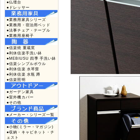
●仏壇台
●ドレッサー
●業務用家具シリーズ
●業務用・宿泊用ベッド
●法事チェア・テーブル
●業務用座椅子
●信楽焼 重蔵窯
●利休信楽手洗い鉢
●MEBIUSU 四季 手洗い鉢
●信楽シンプルボウル
●利休信楽 水琴窟
●利休信楽 水瓶 蹲
●信楽照明
●ガーデン家具
●室外機カバー
●その他
●メーカー・シリーズ一覧
●小物(ミラー・マガジン)
●収納・キャビネット・チ
ェスト