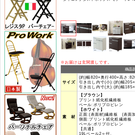
※
お届けは玄関渡しです。
(約)幅820×奥行400×高さ:8
サイズ
引き出し内寸(小):(約)幅205
引き出し内寸(大):(約)幅185
【ブラウン】
プリント紙化粧繊維板
ペール:ポリプロピレン
【ホワイト】
正面:(表面材)繊維板 (表
素 材
側面:プリント紙化粧繊維板
ペール:ポリプロピレン
【共通】
19Lペール
2ヶ付。