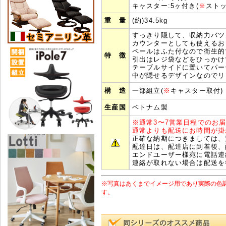
キャスター:
5
ヶ
付き(
※
ストッ
重 量
(約)34.5kg
すっきり隠して、収納力バツ
カウンターとしても使えるお
ペールはふた付なので衛生的
特 徴
引出はレジ袋などをひっかけ
テーブルサイドに置いてパー
中が隠せるデザインなのでリ
構 造
一部組立(
※
キャスター
取付)
生産国
ベトナム製
※
通常3〜7営業日程でのお
通常よりも配送にお時間が掛
正確な納期につきましては、
配達日は、配達店に到着後、
エンドユーザー様宛に電話連
連絡が取れない場合は配送を
※写真はあくまでイメージ用であり実際の色
す。