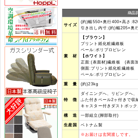
(約)幅550×奥行400×高さ:8
サイズ
引き出し内寸:(約)幅205×奥行
【ブラウン】
プリント紙化粧繊維板
ペール:ポリプロピレン
素 材
【ホワイト】
正面:(表面材)繊維板 (表
側面:プリント紙化粧繊維板
ペール:ポリプロピレン
重 量
(約)23kg
ダイニングへ、リビングへ、
特 徴
ふた付きペール2ヶ付きで収
キャスター付きダストボック
構 造
一部組立(脚部取付)
生産国
ベトナム製
※
お届けは玄関渡しです。