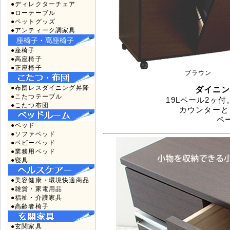
●ディレクターチェア
●ローテーブル
●ペットグッズ
●アンティーク調家具
●座椅子
●高座椅子
●正座椅子
ブラウン
●布団レスダイニング昇降
ダイニン
●こたつテーブル
19Lペール2ヶ
●こたつ布団
カウンターと
ペ
●ベッド
●ソファベッド
●ベビーベッド
●業務用ベッド
●寝具
●美容健康・環境快適商品
●雑貨・家電用品
●福祉・介護家具
●高齢者椅子
●玄関家具