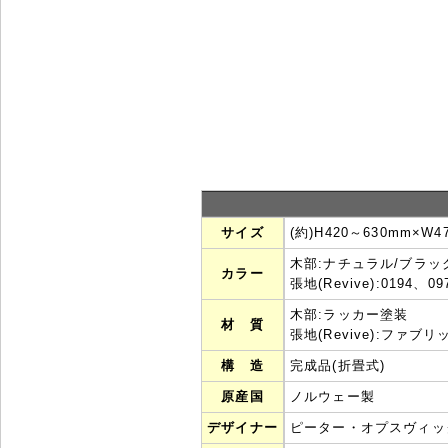
サイズ
(約)H420～630mm×W4
木部:ナチュラル/ブラッ
カラー
張地(Revive):0194、0
木部:ラッカー塗装
材 質
張地(Revive):ファブリック(
構 造
完成品(折畳式)
原産国
ノルウェー製
デザイナー
ピーター・オプスヴィッ