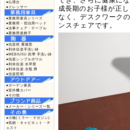
●仏壇台
成長期のお子様が正
●ドレッサー
なく、デスクワーク
●業務用家具シリーズ
●業務用・宿泊用ベッド
ンスチェアです。
●法事チェア・テーブル
●業務用座椅子
●信楽焼 重蔵窯
●利休信楽手洗い鉢
●MEBIUSU 四季 手洗い鉢
●信楽シンプルボウル
●利休信楽 水琴窟
●利休信楽 水瓶 蹲
●信楽照明
●ガーデン家具
●室外機カバー
●その他
●メーカー・シリーズ一覧
●小物(ミラー・マガジン)
●収納・キャビネット・チ
ェスト