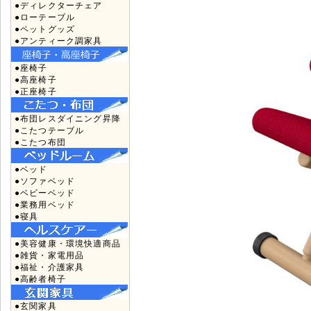
●ディレクターチェア
●ローテーブル
●ペットグッズ
●アンティーク調家具
●座椅子
●高座椅子
●正座椅子
●布団レスダイニング昇降
●こたつテーブル
●こたつ布団
●ベッド
●ソファベッド
●ベビーベッド
●業務用ベッド
●寝具
●美容健康・環境快適商品
●雑貨・家電用品
●福祉・介護家具
●高齢者椅子
●玄関家具