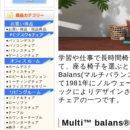
●お買い得品・現品商品
●パソコンデスク
●パソコンチェア
●バランスチェア
●ゲーミングチェア
学習や仕事で長時間
て、座る椅子を選ぶとい
●ホームデスク
●オフィスチェア
Balans(マルチバ
●ロビー＆レセプション
て1981年にノルウ
●ミーティングチェア
●オフィスアクセサリー
ックによりデザイン
●ソファ＆チェア
チェアの一つです。
●ローソファ
●リラックスチェア
●テーブル
●カウンターテーブル
Multi™ balans®
●カウンターチェア
●椅子・チェア