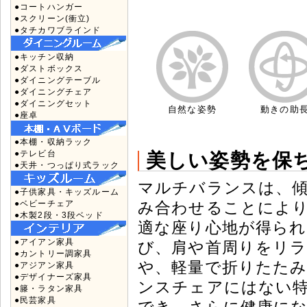
●コートハンガー
●スクリーン(衝立)
●タチカワブラインド
●キッチン収納
●ダストボックス
●ダイニングテーブル
●ダイニングチェア
●ダイニングセット
自然な姿勢
動きの助
●座卓
●本棚・収納ラック
●テレビ台
美しい姿勢を保
●天井・つっぱり式ラック
マルチバランスは、
●子供家具・キッズルーム
み合わせることによ
●ベビーチェア
●木製2段・3段ベッド
適な座り心地が得られ
●アイアン家具
び、肩や首周りをリ
●カントリー調家具
や、軽量で折りたた
●アジアン家具
●デザイナーズ家具
ンスチェアにはない
●籐・ラタン家具
●民芸家具
でき、さらに健康に