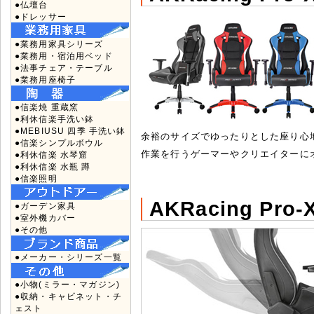
●仏壇台
●ドレッサー
●業務用家具シリーズ
●業務用・宿泊用ベッド
●法事チェア・テーブル
●業務用座椅子
●信楽焼 重蔵窯
●利休信楽手洗い鉢
●MEBIUSU 四季 手洗い鉢
余裕のサイズでゆったりとした座り心地
●信楽シンプルボウル
作業を行うゲーマーやクリエイターに
●利休信楽 水琴窟
●利休信楽 水瓶 蹲
●信楽照明
AKRacing Pr
●ガーデン家具
●室外機カバー
●その他
●メーカー・シリーズ一覧
●小物(ミラー・マガジン)
●収納・キャビネット・チ
ェスト