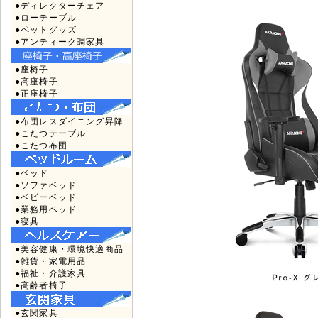
●ディレクターチェア
●ローテーブル
●ペットグッズ
●アンティーク調家具
●座椅子
●高座椅子
●正座椅子
●布団レスダイニング昇降
●こたつテーブル
●こたつ布団
●ベッド
●ソファベッド
●ベビーベッド
●業務用ベッド
●寝具
●美容健康・環境快適商品
●雑貨・家電用品
●福祉・介護家具
●高齢者椅子
●玄関家具