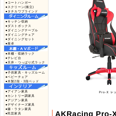
●コートハンガー
●スクリーン(衝立)
●タチカワブラインド
●キッチン収納
●ダストボックス
●ダイニングテーブル
●ダイニングチェア
●ダイニングセット
●座卓
●本棚・収納ラック
●テレビ台
●天井・つっぱり式ラック
●子供家具・キッズルーム
●ベビーチェア
●木製2段・3段ベッド
●アイアン家具
●カントリー調家具
●アジアン家具
●デザイナーズ家具
●籐・ラタン家具
AKRacing Pr
●民芸家具