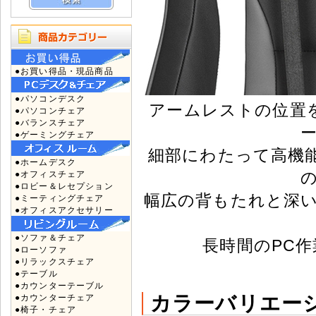
●お買い得品・現品商品
●パソコンデスク
アームレストの位置
●パソコンチェア
●バランスチェア
●ゲーミングチェア
細部にわたって高機能
●ホームデスク
●オフィスチェア
●ロビー＆レセプション
幅広の背もたれと深
●ミーティングチェア
●オフィスアクセサリー
●ソファ＆チェア
長時間のPC
●ローソファ
●リラックスチェア
●テーブル
●カウンターテーブル
カラーバリエー
●カウンターチェア
●椅子・チェア