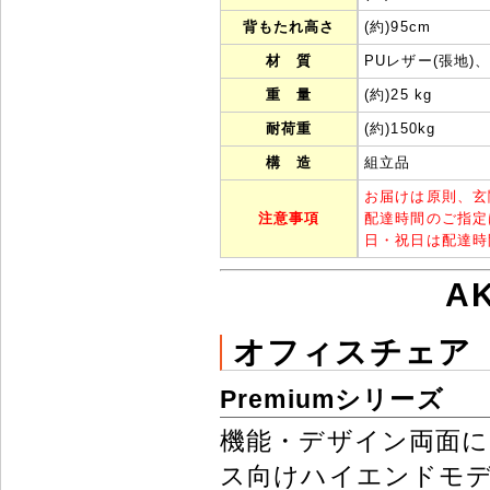
背もたれ高さ
(約)95cm
材 質
PUレザー(張地)
重 量
(約)25 kg
耐荷重
(約)150kg
構 造
組立品
お届けは原則、玄
注意事項
配達時間のご指定
日・祝日は配達時
A
オフィスチェア
Premiumシリーズ
機能・デザイン両面
ス向けハイエンドモ