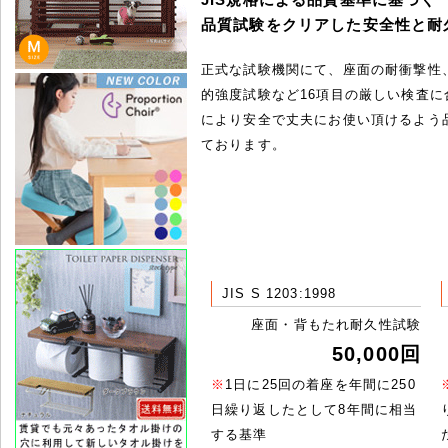
品質試験をクリアした安全性と耐
正式な試験機関にて、座面の耐衝撃性
的強度試験など16項目の厳しい検査に
により安全で丈夫にお使い頂けるよう
ております。
JIS S 1203:1998
座面・背もたれ耐久性試験
50,000回
※
1日に25回の着座を年間に250
日繰り返したとして8年間に相当
する基準