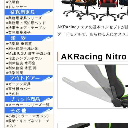
●仏壇台
●ドレッサー
●業務用家具シリーズ
●業務用・宿泊用ベッド
AKRacingチェアの基本コンセプト
●法事チェア・テーブル
●業務用座椅子
ダードモデルで、あらゆる人にオスス
●信楽焼 重蔵窯
●利休信楽手洗い鉢
●MEBIUSU 四季 手洗い鉢
AKRacing Ni
●信楽シンプルボウル
●利休信楽 水琴窟
●利休信楽 水瓶 蹲
●信楽照明
●ガーデン家具
●室外機カバー
●その他
●メーカー・シリーズ一覧
●小物(ミラー・マガジン)
●収納・キャビネット・チ
ェスト