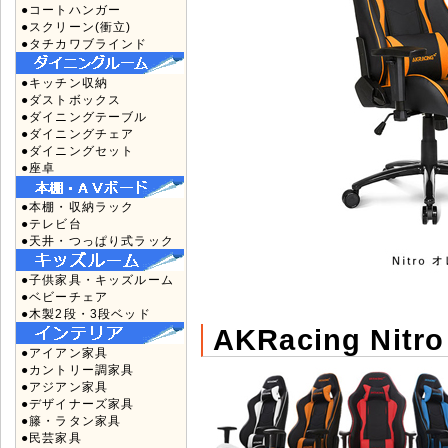
●コートハンガー
●スクリーン(衝立)
●タチカワブラインド
●キッチン収納
●ダストボックス
●ダイニングテーブル
●ダイニングチェア
●ダイニングセット
●座卓
●本棚・収納ラック
●テレビ台
●天井・つっぱり式ラック
●子供家具・キッズルーム
●ベビーチェア
●木製2段・3段ベッド
AKRacing Ni
●アイアン家具
●カントリー調家具
●アジアン家具
●デザイナーズ家具
●籐・ラタン家具
●民芸家具