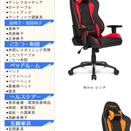
●ディレクターチェア
●ローテーブル
●ペットグッズ
●アンティーク調家具
●座椅子
●高座椅子
●正座椅子
●布団レスダイニング昇降
●こたつテーブル
●こたつ布団
●ベッド
●ソファベッド
●ベビーベッド
●業務用ベッド
●寝具
●美容健康・環境快適商品
●雑貨・家電用品
●福祉・介護家具
●高齢者椅子
●玄関家具