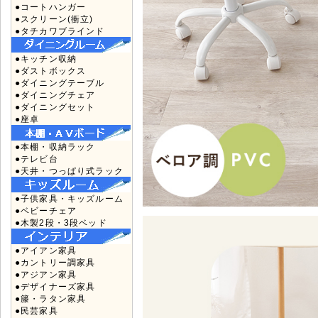
●コートハンガー
●スクリーン(衝立)
●タチカワブラインド
●キッチン収納
●ダストボックス
●ダイニングテーブル
●ダイニングチェア
●ダイニングセット
●座卓
●本棚・収納ラック
●テレビ台
●天井・つっぱり式ラック
●子供家具・キッズルーム
●ベビーチェア
●木製2段・3段ベッド
●アイアン家具
●カントリー調家具
●アジアン家具
●デザイナーズ家具
●籐・ラタン家具
●民芸家具