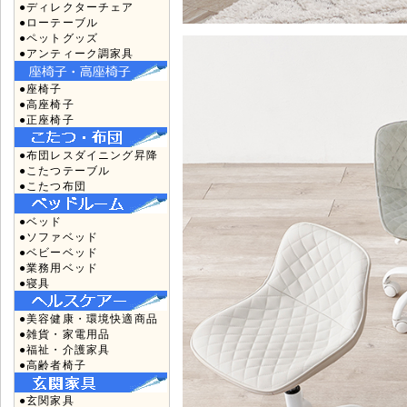
●ディレクターチェア
●ローテーブル
●ペットグッズ
●アンティーク調家具
●座椅子
●高座椅子
●正座椅子
●布団レスダイニング昇降
●こたつテーブル
●こたつ布団
●ベッド
●ソファベッド
●ベビーベッド
●業務用ベッド
●寝具
●美容健康・環境快適商品
●雑貨・家電用品
●福祉・介護家具
●高齢者椅子
●玄関家具