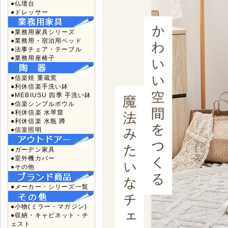
●仏壇台
●ドレッサー
●業務用家具シリーズ
●業務用・宿泊用ベッド
●法事チェア・テーブル
●業務用座椅子
●信楽焼 重蔵窯
●利休信楽手洗い鉢
●MEBIUSU 四季 手洗い鉢
●信楽シンプルボウル
●利休信楽 水琴窟
●利休信楽 水瓶 蹲
●信楽照明
●ガーデン家具
●室外機カバー
●その他
●メーカー・シリーズ一覧
●小物(ミラー・マガジン)
●収納・キャビネット・チ
ェスト