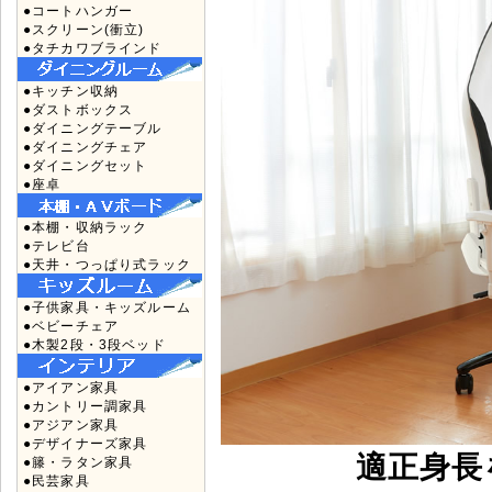
●コートハンガー
●スクリーン(衝立)
●タチカワブラインド
●キッチン収納
●ダストボックス
●ダイニングテーブル
●ダイニングチェア
●ダイニングセット
●座卓
●本棚・収納ラック
●テレビ台
●天井・つっぱり式ラック
●子供家具・キッズルーム
●ベビーチェア
●木製2段・3段ベッド
●アイアン家具
●カントリー調家具
●アジアン家具
●デザイナーズ家具
適正身長を
●籐・ラタン家具
●民芸家具