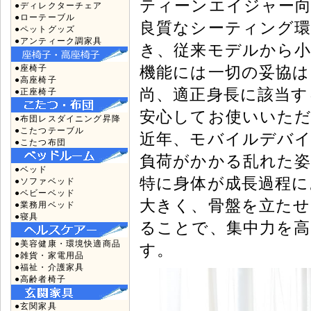
ティーンエイジャー
●ディレクターチェア
●ローテーブル
良質なシーティング
●ペットグッズ
●アンティーク調家具
き、従来モデルから小
機能には一切の妥協
●座椅子
●高座椅子
尚、適正身長に該当す
●正座椅子
安心してお使いいた
●布団レスダイニング昇降
●こたつテーブル
近年、モバイルデバ
●こたつ布団
負荷がかかる乱れた
●ベッド
特に身体が成長過程に
●ソファベッド
●ベビーベッド
大きく、骨盤を立たせ
●業務用ベッド
●寝具
ることで、集中力を
●美容健康・環境快適商品
す。
●雑貨・家電用品
●福祉・介護家具
●高齢者椅子
●玄関家具