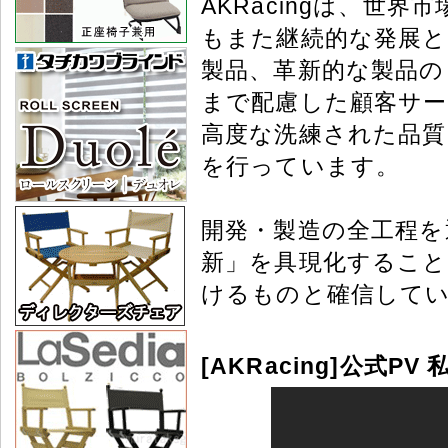
AKRacingは、世
もまた継続的な発展と
製品、革新的な製品の
まで配慮した顧客サー
高度な洗練された品質
を行っています。
開発・製造の全工程を
新」を具現化するこ
けるものと確信して
[AKRacing]公式