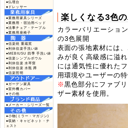
●仏壇台
●ドレッサー
楽しくなる3色
●業務用家具シリーズ
●業務用・宿泊用ベッド
カラーバリエーション
●法事チェア・テーブル
●業務用座椅子
の3色展開
●信楽焼 重蔵窯
表面の張地素材には
●利休信楽手洗い鉢
●MEBIUSU 四季 手洗い鉢
みが良く高級感に溢れ
●信楽シンプルボウル
●利休信楽 水琴窟
には通気性に優れたフ
●利休信楽 水瓶 蹲
●信楽照明
用環境やユーザーの
※
黒色部分にファブリ
●ガーデン家具
●室外機カバー
ザー素材を使用。
●その他
●メーカー・シリーズ一覧
●小物(ミラー・マガジン)
●収納・キャビネット・チ
ェスト