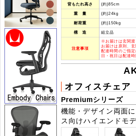
背もたれ高さ
(約)85cm
重 量
(約)24kg
耐荷重
(約)150kg
構 造
組立品
※
お届けは玄関渡
お届けは原則、玄
注意事項
配達時間のご指定
日・祝日は配達時
A
オフィスチェア
Premiumシリーズ
機能・デザイン両面
ス向けハイエンドモ