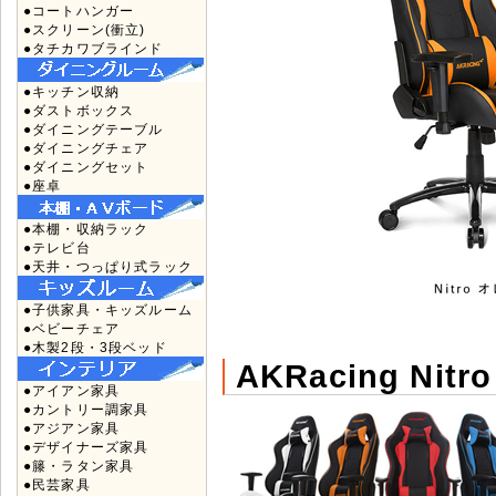
●コートハンガー
●スクリーン(衝立)
●タチカワブラインド
●キッチン収納
●ダストボックス
●ダイニングテーブル
●ダイニングチェア
●ダイニングセット
●座卓
●本棚・収納ラック
●テレビ台
●天井・つっぱり式ラック
●子供家具・キッズルーム
●ベビーチェア
●木製2段・3段ベッド
AKRacing Ni
●アイアン家具
●カントリー調家具
●アジアン家具
●デザイナーズ家具
●籐・ラタン家具
●民芸家具