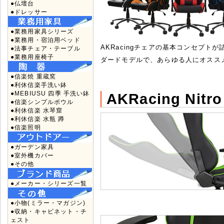
●仏壇台
●ドレッサー
●業務用家具シリーズ
●業務用・宿泊用ベッド
AKRacingチェアの基本コンセプト
●法事チェア・テーブル
●業務用座椅子
ダードモデルで、あらゆる人にオスス
●信楽焼 重蔵窯
●利休信楽手洗い鉢
●MEBIUSU 四季 手洗い鉢
AKRacing Ni
●信楽シンプルボウル
●利休信楽 水琴窟
●利休信楽 水瓶 蹲
●信楽照明
●ガーデン家具
●室外機カバー
●その他
●メーカー・シリーズ一覧
●小物(ミラー・マガジン)
●収納・キャビネット・チ
ェスト