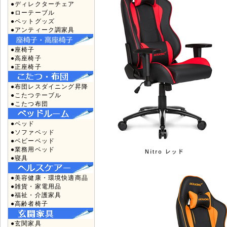
●ディレクターチェア
●ローテーブル
●ペットグッズ
●アンティーク調家具
●座椅子
●高座椅子
●正座椅子
●布団レスダイニング昇降
●こたつテーブル
●こたつ布団
●ベッド
●ソファベッド
●ベビーベッド
●業務用ベッド
●寝具
●美容健康・環境快適商品
●雑貨・家電用品
●福祉・介護家具
●高齢者椅子
●玄関家具