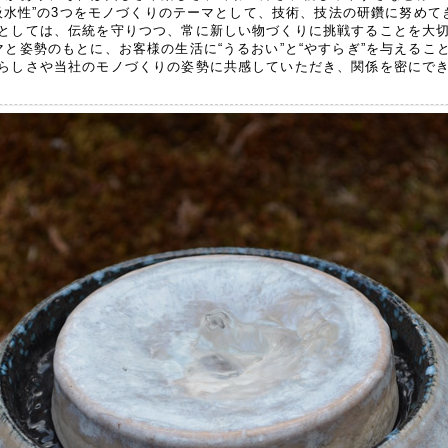
“低吸水性”の3つをモノづくりのテーマとして、技術、技法の研鑽に努め
としては、伝統を守りつつ、常に新しい物づくりに挑戦することを大
マと姿勢のもとに、お客様の生活に“うるおい”と“やすらぎ”を与えるこ
らしさや当社のモノづくりの姿勢に共感していただき、関係を密にで