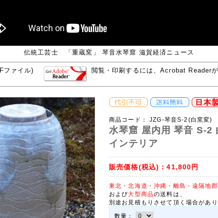
伝統工芸士 「重蔵窯」 琴音水琴窟 滋賀経済ニュース
DFファイル)
閲覧・印刷するには、Acrobat Reade
商品コード：
JZG-琴音S-2(白窯変)
水琴窟 屋内用 琴音 S-2
インテリア
販売価格(税込)：
41,800円
東北・北海道・沖縄・離島・遠隔地郡
および
大型商品
の送料は、
別途お見積もりさせて頂く場合があり
数量：