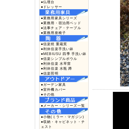
●仏壇台
●ドレッサー
●業務用家具シリーズ
●業務用・宿泊用ベッド
●法事チェア・テーブル
●業務用座椅子
●信楽焼 重蔵窯
●利休信楽手洗い鉢
●MEBIUSU 四季 手洗い鉢
●信楽シンプルボウル
●利休信楽 水琴窟
●利休信楽 水瓶 蹲
●信楽照明
●ガーデン家具
●室外機カバー
●その他
●メーカー・シリーズ一覧
●小物(ミラー・マガジン)
●収納・キャビネット・チ
ェスト