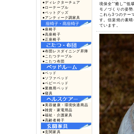
●ディレクターチェア
境保全”“癒し”
●ローテーブル
モノづくりの姿勢
●ペットグッズ
これら3つのテー
●アンティーク調家具
す。信楽焼の素晴
ています。
●座椅子
●高座椅子
●正座椅子
●布団レスダイニング昇降
●こたつテーブル
●こたつ布団
●ベッド
●ソファベッド
●ベビーベッド
●業務用ベッド
●寝具
●美容健康・環境快適商品
●雑貨・家電用品
●福祉・介護家具
●高齢者椅子
●玄関家具