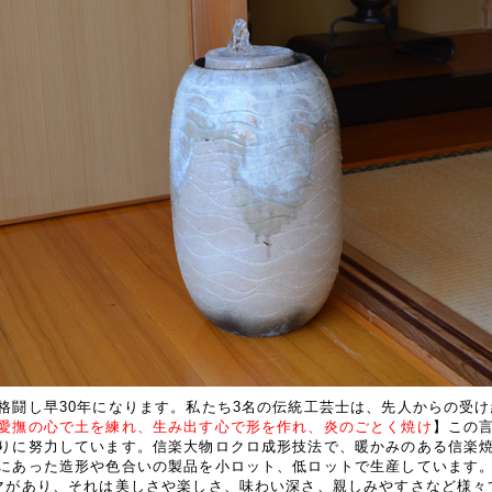
格闘し早30年になります。私たち3名の伝統工芸士は、先人からの受
愛撫の心で土を練れ、生み出す心で形を作れ、炎のごとく焼け
】この
りに努力しています。信楽大物ロクロ成形技法で、暖かみのある信楽
にあった造形や色合いの製品を小ロット、低ロットで生産しています。
マがあり、それは美しさや楽しさ、味わい深さ、親しみやすさなど様々