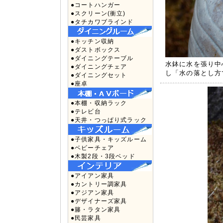
●コートハンガー
●スクリーン(衝立)
●タチカワブラインド
●キッチン収納
●ダストボックス
●ダイニングテーブル
水鉢に水を張り中
●ダイニングチェア
し「水の落とし方
●ダイニングセット
●座卓
●本棚・収納ラック
●テレビ台
●天井・つっぱり式ラック
●子供家具・キッズルーム
●ベビーチェア
●木製2段・3段ベッド
●アイアン家具
●カントリー調家具
●アジアン家具
●デザイナーズ家具
●籐・ラタン家具
●民芸家具