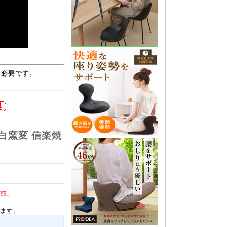
rが必要です。
 白窯変 信楽焼
部
、
ます。