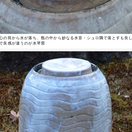
心の筒から水が落ち、瓶の中から妙なる水音・シュロ隅で落とすも良
で良感が違うのが水琴窟