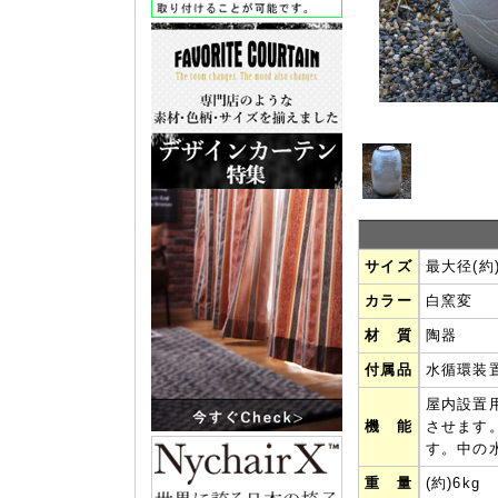
サイズ
最大径(約)
カラー
白窯変
材 質
陶器
付属品
水循環装置|
屋内設置
機 能
させます
す。中の
重 量
(約)6kg