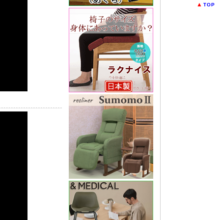
▲
TOP