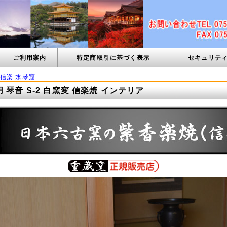
ご利用案内
特定商取引に基づく表示
セキュリテ
信楽 水琴窟
 琴音 S-2 白窯変 信楽焼 インテリア