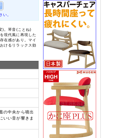
さい。
窯変)。琴音(ことね)
を現代風に再現した
存在感があり。マイ
おけるリラックス効
蓋の中央から噴出
にいい音が響きま