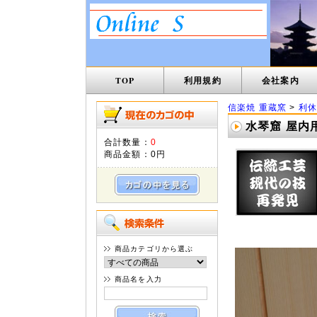
TOP
利用規約
会社案内
信楽焼 重蔵窯
>
利休
水琴窟 屋内用
合計数量：
0
商品金額：
0円
商品カテゴリから選ぶ
商品名を入力