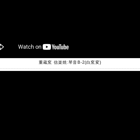
重蔵窯 信楽焼:琴音B-2(白窯変)