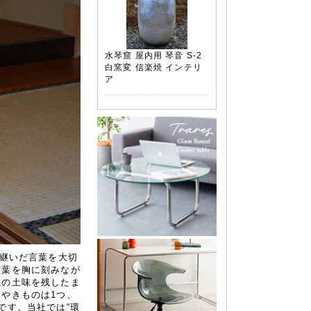
水琴窟 屋内用 琴音 S-2
白窯変 信楽焼 インテリ
ア
け継いだ言葉を大切
言葉を胸に刻みなが
焼の土味を残したま
やきものは1つ、
です。当社では“環