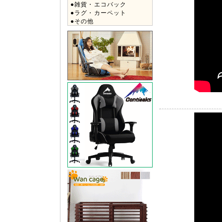
●雑貨・エコバック
●ラグ・カーペット
●その他