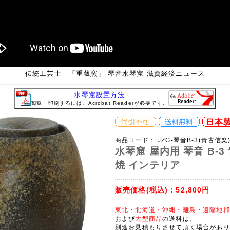
伝統工芸士 「重蔵窯」 琴音水琴窟 滋賀経済ニュース
水琴窟設置方法
閲覧・印刷するには、Acrobat Readerが必要です。
商品コード：
JZG-琴音B-3(青古信楽
水琴窟 屋内用 琴音 B-3
焼 インテリア
販売価格(税込)：
52,800円
東北・北海道・沖縄・離島・遠隔地郡
および
大型商品
の送料は、
別途お見積もりさせて頂く場合があり