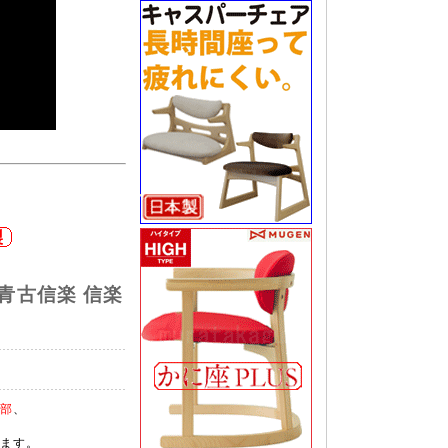
)
 青古信楽 信楽
部
、
ます。