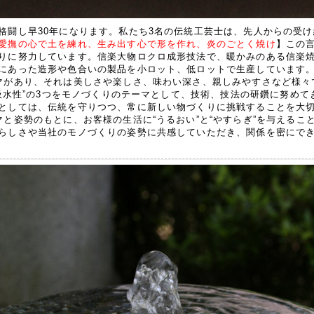
格闘し早30年になります。私たち3名の伝統工芸士は、先人からの受
愛撫の心で土を練れ、生み出す心で形を作れ、炎のごとく焼け
】この
りに努力しています。信楽大物ロクロ成形技法で、暖かみのある信楽
にあった造形や色合いの製品を小ロット、低ロットで生産しています。
マがあり、それは美しさや楽しさ、味わい深さ、親しみやすさなど様々
“低吸水性”の3つをモノづくりのテーマとして、技術、技法の研鑽に努め
としては、伝統を守りつつ、常に新しい物づくりに挑戦することを大
マと姿勢のもとに、お客様の生活に“うるおい”と“やすらぎ”を与えるこ
らしさや当社のモノづくりの姿勢に共感していただき、関係を密にで