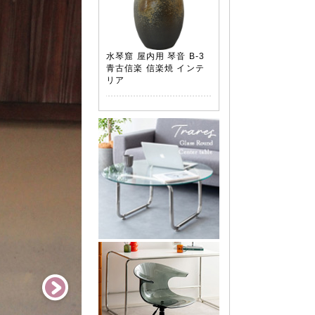
水琴窟 屋内用 琴音 B-3
青古信楽 信楽焼 インテ
リア