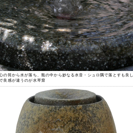
心の筒から水が落ち、瓶の中から妙なる水音・シュロ隅で落とすも良
で良感が違うのが水琴窟