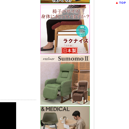
▲
TOP