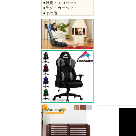
●雑貨・エコバック
●ラグ・カーペット
●その他