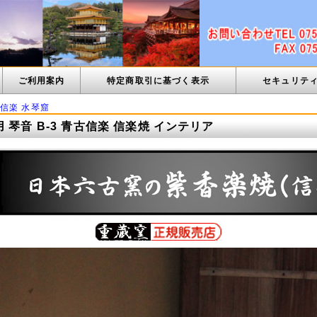
ご利用案内
特定商取引に基づく表示
セキュリテ
信楽 水琴窟
 琴音 B-3 青古信楽 信楽焼 インテリア