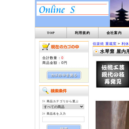
TOP
利用規約
会社案内
信楽焼 重蔵窯
>
利休
水琴窟 屋内用
合計数量：
0
商品金額：
0円
商品カテゴリから選ぶ
商品名を入力