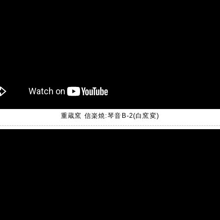
重蔵窯 信楽焼:琴音B-2(白窯変)