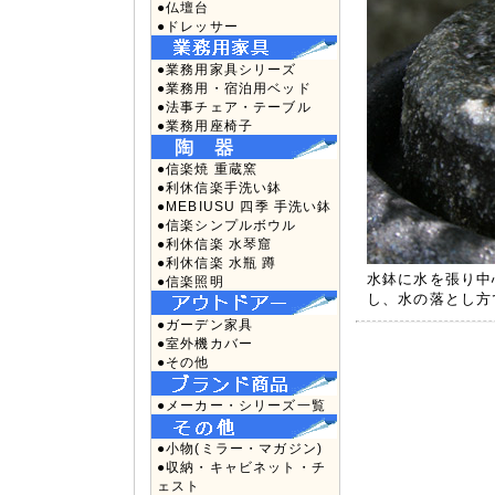
●仏壇台
●ドレッサー
●業務用家具シリーズ
●業務用・宿泊用ベッド
●法事チェア・テーブル
●業務用座椅子
●信楽焼 重蔵窯
●利休信楽手洗い鉢
●MEBIUSU 四季 手洗い鉢
●信楽シンプルボウル
●利休信楽 水琴窟
●利休信楽 水瓶 蹲
水鉢に水を張り中
●信楽照明
し、水の落とし方
●ガーデン家具
●室外機カバー
●その他
●メーカー・シリーズ一覧
●小物(ミラー・マガジン)
●収納・キャビネット・チ
ェスト