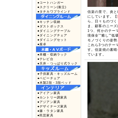
●コートハンガー
●スクリーン(衝立)
●タチカワブラインド
信楽の里で、炎と
にしています。【
ら、日々ものづく
●キッチン収納
ま、顧客のニーズ
●ダストボックス
1つ、何かのテー
●ダイニングテーブル
●ダイニングチェア
境保全”“癒し”
●ダイニングセット
モノづくりの姿勢
●座卓
これら3つのテー
す。信楽焼の素晴
ています。
●本棚・収納ラック
●テレビ台
●天井・つっぱり式ラック
●子供家具・キッズルーム
●ベビーチェア
●木製2段・3段ベッド
●アイアン家具
●カントリー調家具
●アジアン家具
●デザイナーズ家具
●籐・ラタン家具
●民芸家具