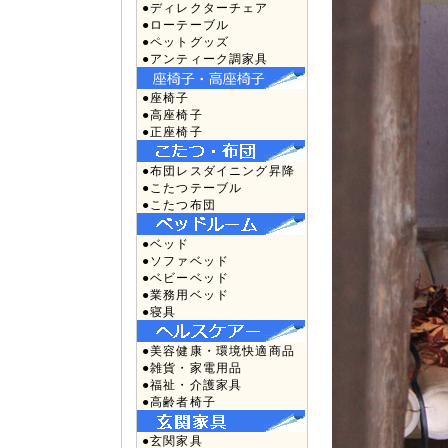
●ディレクターチェア
●ローテーブル
●ペットグッズ
●アンティーク調家具
●座椅子
●高座椅子
●正座椅子
●布団レスダイニング昇降
●こたつテーブル
●こたつ布団
●ベッド
●ソファベッド
●ベビーベッド
●業務用ベッド
●寝具
●美容健康・環境快適商品
●雑貨・家電用品
●福祉・介護家具
●高齢者椅子
●玄関家具