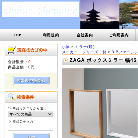
TOP
利用規約
会社案内
ご利用案内
小物
>
ミラー(鏡)
メーカー・シリーズ一覧
>
B.Bファニシ
ZAGA ボックスミラー 幅45 
合計数量：
0
商品金額：
0円
商品カテゴリから選ぶ
商品名を入力