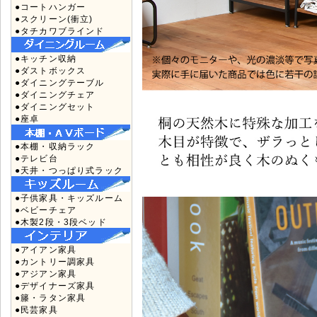
●コートハンガー
●スクリーン(衝立)
●タチカワブラインド
●キッチン収納
●ダストボックス
●ダイニングテーブル
●ダイニングチェア
●ダイニングセット
●座卓
●本棚・収納ラック
●テレビ台
●天井・つっぱり式ラック
●子供家具・キッズルーム
●ベビーチェア
●木製2段・3段ベッド
●アイアン家具
●カントリー調家具
●アジアン家具
●デザイナーズ家具
●籐・ラタン家具
●民芸家具