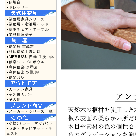
●仏壇台
●ドレッサー
●業務用家具シリーズ
●業務用・宿泊用ベッド
●法事チェア・テーブル
●業務用座椅子
●信楽焼 重蔵窯
●利休信楽手洗い鉢
●MEBIUSU 四季 手洗い鉢
●信楽シンプルボウル
●利休信楽 水琴窟
●利休信楽 水瓶 蹲
●信楽照明
●ガーデン家具
●室外機カバー
●その他
●メーカー・シリーズ一覧
●小物(ミラー・マガジン)
●収納・キャビネット・チ
ェスト