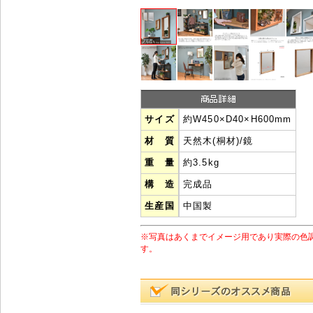
サイズ
約W450×D40×H600mm
材 質
天然木(桐材)/鏡
重 量
約3.5kg
構 造
完成品
生産国
中国製
※写真はあくまでイメージ用であり実際の色
す。