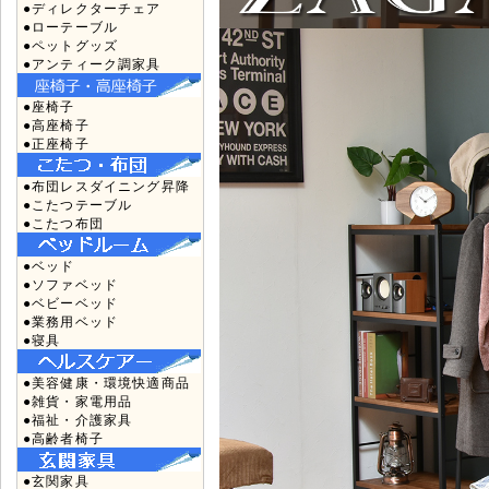
●ディレクターチェア
●ローテーブル
●ペットグッズ
●アンティーク調家具
●座椅子
●高座椅子
●正座椅子
●布団レスダイニング昇降
●こたつテーブル
●こたつ布団
●ベッド
●ソファベッド
●ベビーベッド
●業務用ベッド
●寝具
●美容健康・環境快適商品
●雑貨・家電用品
●福祉・介護家具
●高齢者椅子
●玄関家具