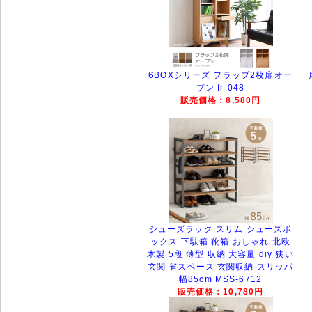
6BOXシリーズ フラップ2枚扉オー
プン fr-048
販売価格：8,580円
シューズラック スリム シューズボ
ックス 下駄箱 靴箱 おしゃれ 北欧
木製 5段 薄型 収納 大容量 diy 狭い
玄関 省スペース 玄関収納 スリッパ
幅85cm MSS-6712
販売価格：10,780円