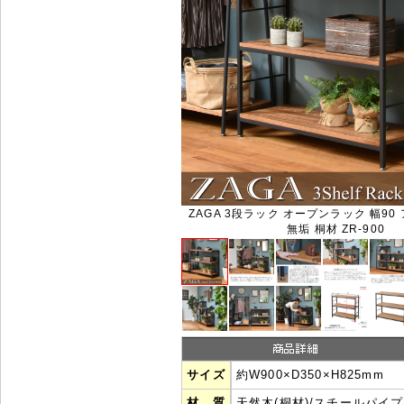
ZAGA 3段ラック オープンラック 幅9
無垢 桐材 ZR-900
サイズ
約W900×D350×H825mm
材 質
天然木(桐材)/スチールパイプ