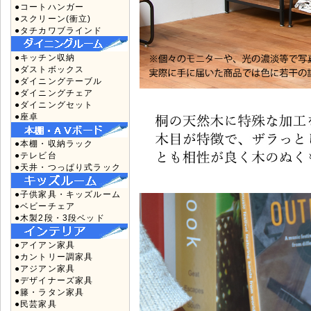
●コートハンガー
●スクリーン(衝立)
●タチカワブラインド
●キッチン収納
●ダストボックス
●ダイニングテーブル
●ダイニングチェア
●ダイニングセット
●座卓
●本棚・収納ラック
●テレビ台
●天井・つっぱり式ラック
●子供家具・キッズルーム
●ベビーチェア
●木製2段・3段ベッド
●アイアン家具
●カントリー調家具
●アジアン家具
●デザイナーズ家具
●籐・ラタン家具
●民芸家具