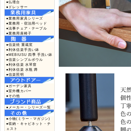
●仏壇台
●ドレッサー
●業務用家具シリーズ
●業務用・宿泊用ベッド
●法事チェア・テーブル
●業務用座椅子
●信楽焼 重蔵窯
●利休信楽手洗い鉢
●MEBIUSU 四季 手洗い鉢
●信楽シンプルボウル
●利休信楽 水琴窟
●利休信楽 水瓶 蹲
●信楽照明
●ガーデン家具
●室外機カバー
●その他
●メーカー・シリーズ一覧
●小物(ミラー・マガジン)
●収納・キャビネット・チ
ェスト