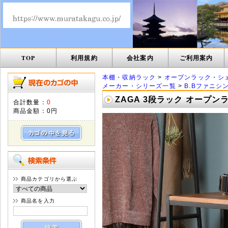
TOP
利用規約
会社案内
ご利用案内
本棚・収納ラック
>
オープンラック・シ
メーカー・シリーズ一覧
>
B.Bファニシ
ZAGA 3段ラック オープンラ
合計数量：
0
商品金額：
0円
商品カテゴリから選ぶ
商品名を入力