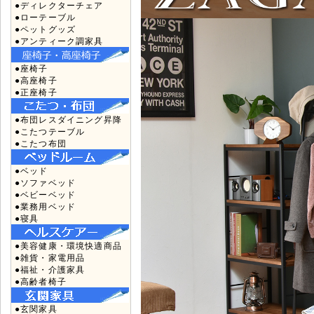
●ディレクターチェア
●ローテーブル
●ペットグッズ
●アンティーク調家具
●座椅子
●高座椅子
●正座椅子
●布団レスダイニング昇降
●こたつテーブル
●こたつ布団
●ベッド
●ソファベッド
●ベビーベッド
●業務用ベッド
●寝具
●美容健康・環境快適商品
●雑貨・家電用品
●福祉・介護家具
●高齢者椅子
●玄関家具