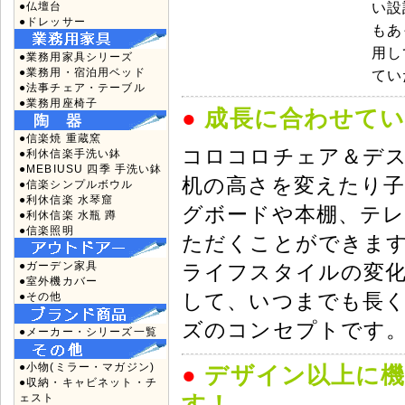
●仏壇台
い設
●ドレッサー
もあ
用し
●業務用家具シリーズ
●業務用・宿泊用ベッド
てい
●法事チェア・テーブル
●業務用座椅子
●
成長に合わせて
●信楽焼 重蔵窯
コロコロチェア＆デ
●利休信楽手洗い鉢
●MEBIUSU 四季 手洗い鉢
机の高さを変えたり
●信楽シンプルボウル
●利休信楽 水琴窟
グボードや本棚、テ
●利休信楽 水瓶 蹲
●信楽照明
ただくことができます
●ガーデン家具
ライフスタイルの変
●室外機カバー
して、いつまでも長
●その他
ズのコンセプトです
●メーカー・シリーズ一覧
●小物(ミラー・マガジン)
●
デザイン以上に
●収納・キャビネット・チ
す！
ェスト