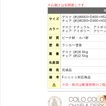
※
お届けは玄関渡しです。
デスク:(約)W660×D400×H5
サイズ
チェア:(約)W280×D300×H3
デスク:ナチュラル、アイボ
カラー
チェア:アイボリー、グリー
材 質
ビーチ材・カバ材
塗 装
ラッカー塗装
デスク:(約)8.8kg
重 量
チェア:(約)2.5kg
生産国
構 造
完成品
備 考
F☆☆☆☆対応商品
※
日・祝日は配達時間のご指