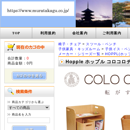
TOP
利用規約
会社案内
ご利用案内
椅子・チェア
>
スツール・ベンチ
子供家具・キッズルーム
>
子供イス・ベ
メーカー・シリーズ一覧
>
HOPPL(ホッ
合計数量：
0
Hopple ホップル コロコロ
商品金額：
0円
商品カテゴリから選ぶ
商品名を入力