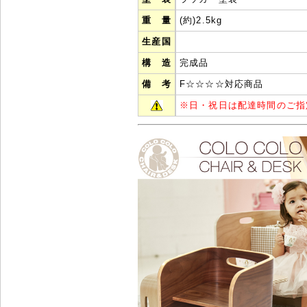
重 量
(約)2.5kg
生産国
構 造
完成品
備 考
F☆☆☆☆対応商品
※
日・祝日は配達時間のご指