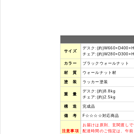
デスク:(約)W660×D400×
サイズ
チェア:(約)W280×D300×
カラー
ブラックウォールナット
材 質
ウォールナット材
塗 装
ラッカー塗装
デスク:(約)8.8kg
重 量
チェア:(約)2.5kg
構 造
完成品
備 考
F☆☆☆☆対応商品
お届けは原則、玄関渡しで
注意事項
配達時間のご指定は、午前