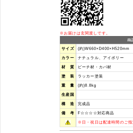
※
お届けは玄関渡しです。
サイズ
(約)W660×D400×H520mm
カラー
ナチュラル、アイボリー
材 質
ビーチ材・カバ材
塗 装
ラッカー塗装
重 量
(約)8.8kg
生産国
構 造
完成品
備 考
F☆☆☆☆対応商品
※
日・祝日は配達時間のご指