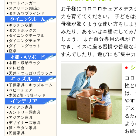
●コートハンガー
お子様にコロコロチェア＆デス
●スクリーン(衝立)
●タチカワブラインド
力を育ててください。 子ども
母様が驚くような使い方をしま
●キッチン収納
●ダストボックス
みたり、あるいは本棚にしてみ
●ダイニングテーブル
しょう。 また自分専用の机が
●ダイニングチェア
●ダイニングセット
でき、イスに座る習慣や普段な
●座卓
すんでしたり、遊びにも"集中力
●本棚・収納ラック
●
●テレビ台
●天井・つっぱり式ラック
コロ
●子供家具・キッズルーム
性と
●ベビーチェア
は、
●木製2段・3段ベッド
やす
●アイアン家具
デス
●カントリー調家具
るた
●アジアン家具
●デザイナーズ家具
よう
●籐・ラタン家具
お絵
●民芸家具