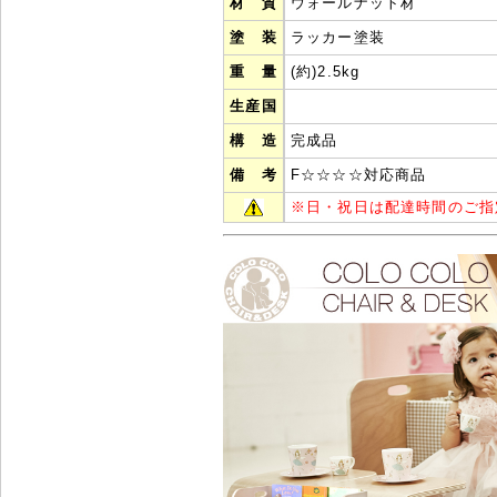
材 質
ウォールナット材
塗 装
ラッカー塗装
重 量
(約)2.5kg
生産国
構 造
完成品
備 考
F☆☆☆☆対応商品
※
日・祝日は配達時間のご指