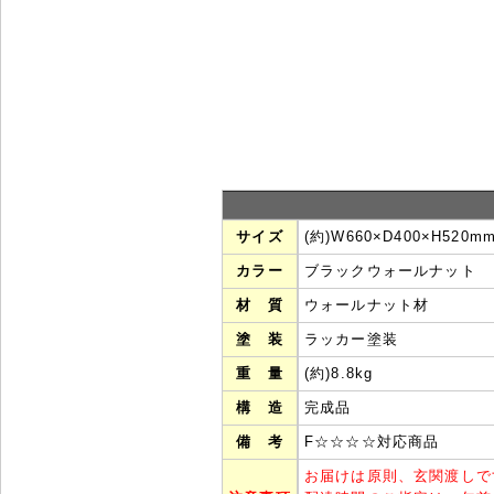
サイズ
(約)W660×D400×H520m
カラー
ブラックウォールナット
材 質
ウォールナット材
塗 装
ラッカー塗装
重 量
(約)8.8kg
構 造
完成品
備 考
F☆☆☆☆対応商品
お届けは原則、玄関渡しで