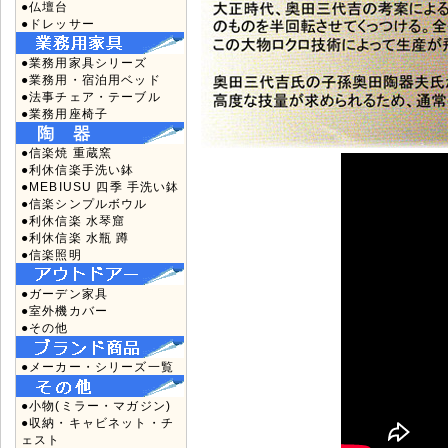
●仏壇台
●ドレッサー
●業務用家具シリーズ
●業務用・宿泊用ベッド
●法事チェア・テーブル
●業務用座椅子
●信楽焼 重蔵窯
●利休信楽手洗い鉢
●MEBIUSU 四季 手洗い鉢
●信楽シンプルボウル
●利休信楽 水琴窟
●利休信楽 水瓶 蹲
●信楽照明
●ガーデン家具
●室外機カバー
●その他
●メーカー・シリーズ一覧
●小物(ミラー・マガジン)
●収納・キャビネット・チ
ェスト