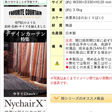
サイズ
(約) W330×D330×H120 mm
重 量
(約) 3.0kg
カラー
炎栗灰(ほのおくりばい)
材 質
陶器
生産国
日本製
注意
: 開口箇所開口前に必
※
全作品手作りの為、色調子
備 考
付属品: 排水金具(SAN-EI 
※
他社製品に変更する場合が
★
本製品は、埋め込み型では
※
弊社では取付・施工は行っ
◆
お近くの水道工事業者や工
※写真はあくまでイメージ用であり実際の
小道具です。