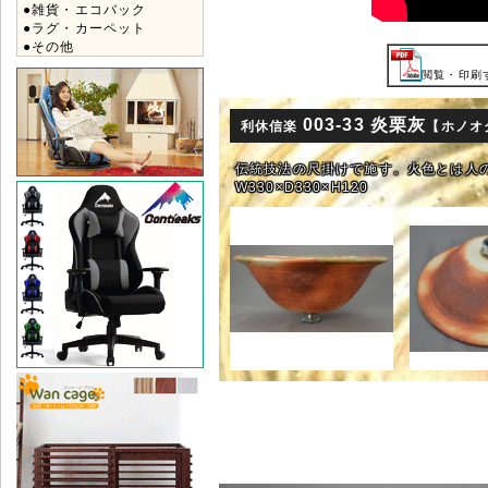
●雑貨・エコバック
●ラグ・カーペット
●その他
閲覧・印刷す
003-33 炎栗灰
利休信楽
【ホノオ
伝統技法の尺掛けで施す。火色とは人
W330×D330×H120