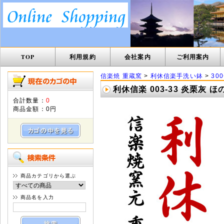
TOP
利用規約
会社案内
ご利用案内
信楽焼 重蔵窯
>
利休信楽手洗い鉢
>
30
利休信楽 003-33 炎栗灰
合計数量：
0
商品金額：
0円
商品カテゴリから選ぶ
商品名を入力