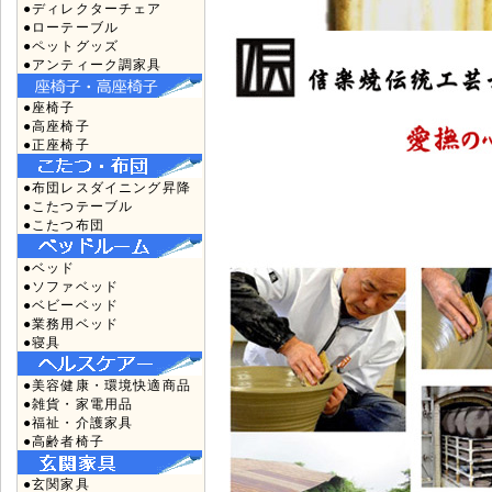
●ディレクターチェア
●ローテーブル
●ペットグッズ
●アンティーク調家具
●座椅子
●高座椅子
●正座椅子
●布団レスダイニング昇降
●こたつテーブル
●こたつ布団
●ベッド
●ソファベッド
●ベビーベッド
●業務用ベッド
●寝具
●美容健康・環境快適商品
●雑貨・家電用品
●福祉・介護家具
●高齢者椅子
●玄関家具