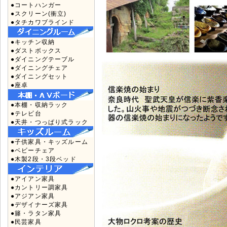
●コートハンガー
●スクリーン(衝立)
●タチカワブラインド
●キッチン収納
●ダストボックス
●ダイニングテーブル
●ダイニングチェア
●ダイニングセット
●座卓
●本棚・収納ラック
●テレビ台
●天井・つっぱり式ラック
●子供家具・キッズルーム
●ベビーチェア
●木製2段・3段ベッド
●アイアン家具
●カントリー調家具
●アジアン家具
●デザイナーズ家具
●籐・ラタン家具
●民芸家具