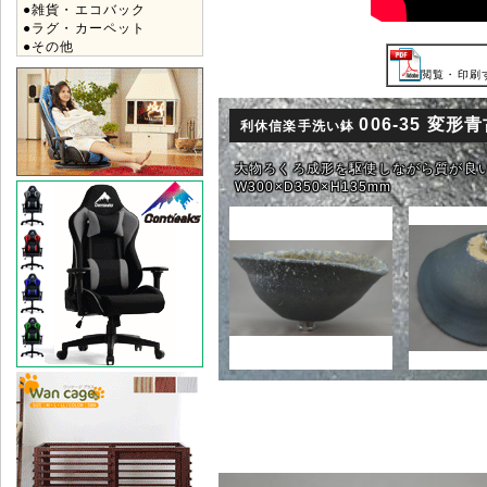
●雑貨・エコバック
●ラグ・カーペット
●その他
閲覧・印刷す
006-35 変形
利休信楽手洗い鉢
大物ろくろ成形を駆使しながら質が良
W300×D350×H135mm