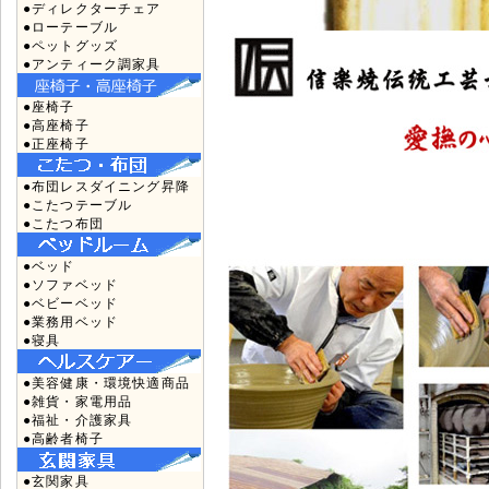
●ディレクターチェア
●ローテーブル
●ペットグッズ
●アンティーク調家具
●座椅子
●高座椅子
●正座椅子
●布団レスダイニング昇降
●こたつテーブル
●こたつ布団
●ベッド
●ソファベッド
●ベビーベッド
●業務用ベッド
●寝具
●美容健康・環境快適商品
●雑貨・家電用品
●福祉・介護家具
●高齢者椅子
●玄関家具