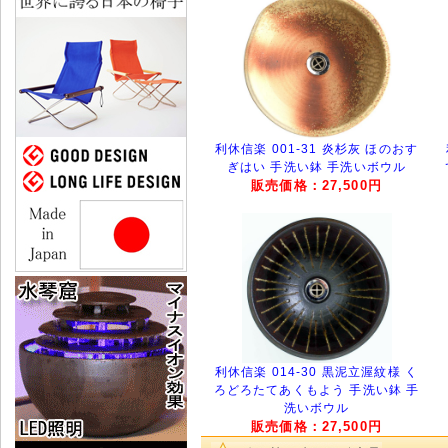
利休信楽 001-31 炎杉灰 ほのおす
ぎはい 手洗い鉢 手洗いボウル
販売価格：27,500円
利休信楽 014-30 黒泥立渥紋様 く
ろどろたてあくもよう 手洗い鉢 手
洗いボウル
販売価格：27,500円