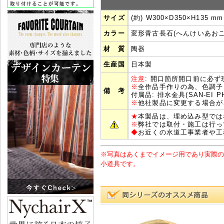
サイズ
(約) W300×D350×H135 mm
カラー
変形青古長石(へんけいあおこ
材 質
陶器
生産国
日本製
注意
: 開口箇所開口前に必
※
全作品手作りの為、色調子
備 考
付属品: 排水金具(SAN-EI 
※
他社製品に変更する場合が
★
本製品は、埋め込み型では
※
弊社では取付・施工は行っ
◆
お近くの水道工事業者や工
※写真はあくまでイメージ用であり実際の
小道具です。