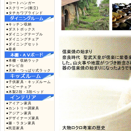
●コートハンガー
●スクリーン(衝立)
●タチカワブラインド
●キッチン収納
●ダストボックス
●ダイニングテーブル
●ダイニングチェア
●ダイニングセット
●座卓
●本棚・収納ラック
●テレビ台
●天井・つっぱり式ラック
●子供家具・キッズルーム
●ベビーチェア
●木製2段・3段ベッド
●アイアン家具
●カントリー調家具
●アジアン家具
●デザイナーズ家具
●籐・ラタン家具
●民芸家具