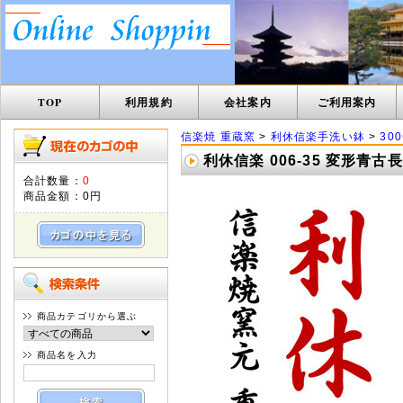
TOP
利用規約
会社案内
ご利用案内
信楽焼 重蔵窯
>
利休信楽手洗い鉢
>
30
利休信楽 006-35 変形青
合計数量：
0
商品金額：
0円
商品カテゴリから選ぶ
商品名を入力