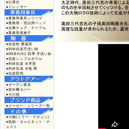
●仏壇台
●ドレッサー
●業務用家具シリーズ
●業務用・宿泊用ベッド
●法事チェア・テーブル
●業務用座椅子
●信楽焼 重蔵窯
●利休信楽手洗い鉢
●MEBIUSU 四季 手洗い鉢
●信楽シンプルボウル
●利休信楽 水琴窟
●利休信楽 水瓶 蹲
●信楽照明
●ガーデン家具
●室外機カバー
●その他
●メーカー・シリーズ一覧
●小物(ミラー・マガジン)
●収納・キャビネット・チ
ェスト