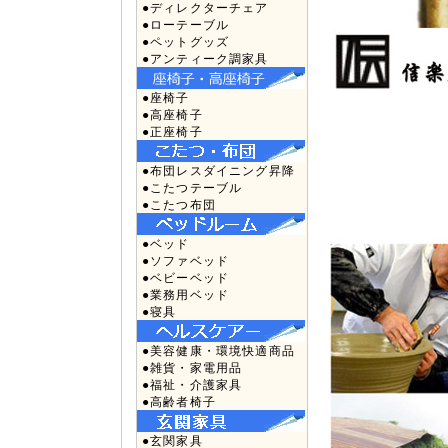
●ディレクターチェア
●ローテーブル
●ペットグッズ
●アンティーク調家具
●座椅子
●高座椅子
●正座椅子
●布団レスダイニング昇降
●こたつテーブル
●こたつ布団
●ベッド
●ソファベッド
●ベビーベッド
●業務用ベッド
●寝具
●美容健康・環境快適商品
●雑貨・家電用品
●福祉・介護家具
●高齢者椅子
●玄関家具