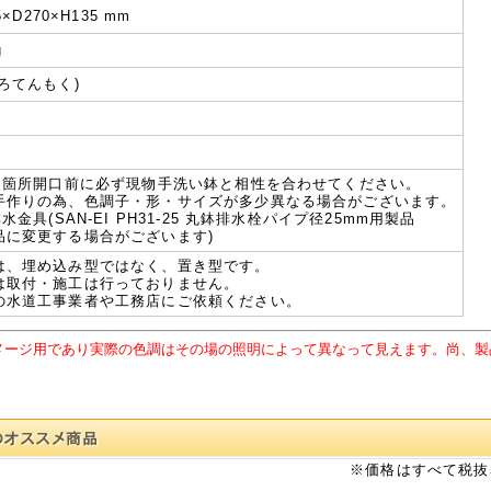
5×D270×H135 mm
g
ろてんもく)
開口箇所開口前に必ず現物手洗い鉢と相性を合わせてください。
手作りの為、色調子・形・サイズが多少異なる場合がございます。
排水金具(SAN-EI PH31-25 丸鉢排水栓パイプ径25mm用製品
品に変更する場合がございます)
は、埋め込み型ではなく、置き型です。
は取付・施工は行っておりません。
の水道工事業者や工務店にご依頼ください。
メージ用であり実際の色調はその場の照明によって異なって見えます。尚、製
※価格はすべて税抜