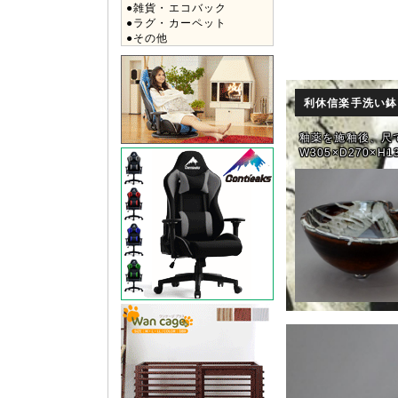
●雑貨・エコバック
●ラグ・カーペット
●その他
利休信楽手洗い
釉薬を施釉後、尺
W305×D270×H1