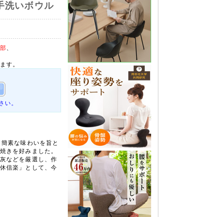
手洗いボウル
部
、
ます。
さい。
目
、簡素な味わいを旨と
焼きを好みました。
灰などを厳選し、作
休信楽」として、今