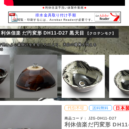
★
利休信楽手洗い鉢製作動画
★
排水金具取り付け手順
閲覧・印刷するには、Acrobat Readerが必要です。
利休信楽 だ円変形 DH11-D27 黒天目
鉢
【クロテンモク】
で勢いよく薬掛けをすることにより、天目の優雅さ伺える
35
商品コード：
JZG-DH11-D27
利休信楽だ円変形 DH11-