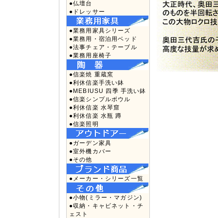
●仏壇台
●ドレッサー
●業務用家具シリーズ
●業務用・宿泊用ベッド
●法事チェア・テーブル
●業務用座椅子
●信楽焼 重蔵窯
●利休信楽手洗い鉢
●MEBIUSU 四季 手洗い鉢
●信楽シンプルボウル
●利休信楽 水琴窟
●利休信楽 水瓶 蹲
●信楽照明
●ガーデン家具
●室外機カバー
●その他
●メーカー・シリーズ一覧
●小物(ミラー・マガジン)
●収納・キャビネット・チ
ェスト