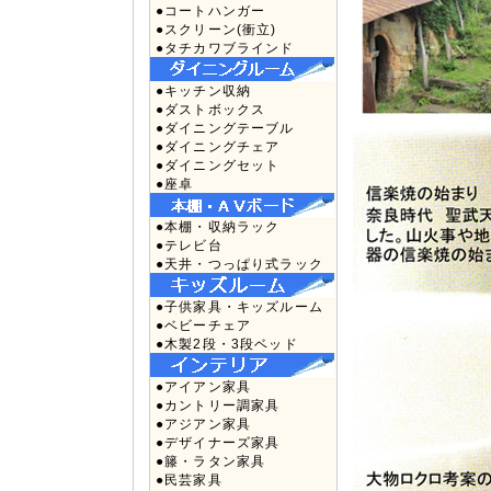
●コートハンガー
●スクリーン(衝立)
●タチカワブラインド
●キッチン収納
●ダストボックス
●ダイニングテーブル
●ダイニングチェア
●ダイニングセット
●座卓
●本棚・収納ラック
●テレビ台
●天井・つっぱり式ラック
●子供家具・キッズルーム
●ベビーチェア
●木製2段・3段ベッド
●アイアン家具
●カントリー調家具
●アジアン家具
●デザイナーズ家具
●籐・ラタン家具
●民芸家具