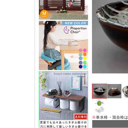
※
単水栓・混合栓