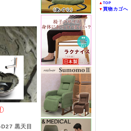
▲
TOP
買物カゴへ
▼
D27 黒天目