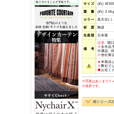
サイズ
(約) W30
重 量
(約) 3.0k
カラー
黒天目(く
材 質
陶器
生産国
日本製
注意
: 
※
全作品
備 考
付属品: 
※
他社製
★
本製品
※
弊社で
◆
お近く
※写真はあくまでイ
小道具です。