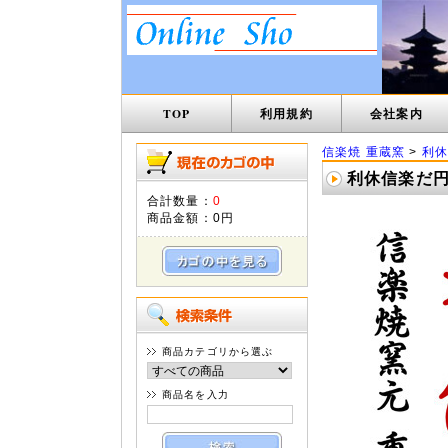
TOP
利用規約
会社案内
信楽焼 重蔵窯
>
利休
利休信楽だ円変
合計数量：
0
商品金額：
0円
商品カテゴリから選ぶ
商品名を入力