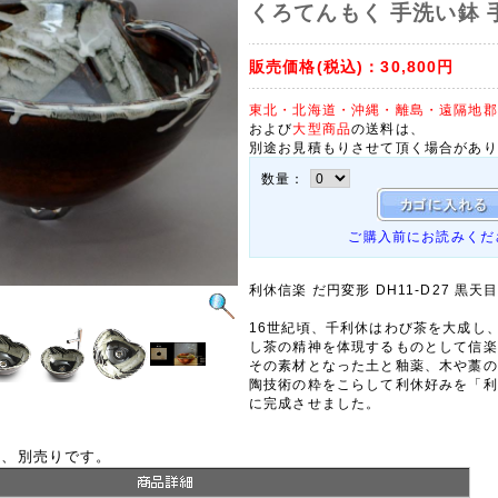
くろてんもく 手洗い鉢 
販売価格(税込)：
30,800円
東北・北海道・沖縄・離島・遠隔地郡
および
大型商品
の送料は、
別途お見積もりさせて頂く場合があり
数量：
ご購入前にお読みくだ
利休信楽 だ円変形 DH11-D27 黒天
16世紀頃、千利休はわび茶を大成し
し茶の精神を体現するものとして信楽
その素材となった土と釉薬、木や藁の
陶技術の粋をこらして利休好みを「利
に完成させました。
は、別売りです。