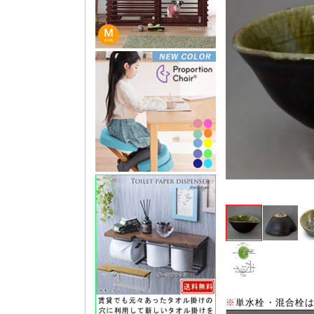
※
単水栓・混合栓