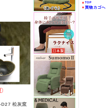
▲
TOP
買物カゴへ
▼
D27 松灰窯