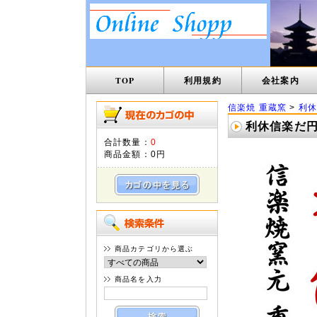
TOP
利用規約
会社案内
信楽焼 重蔵窯
>
利休
利休信楽だ円
合計数量：
0
商品金額：
0円
商品カテゴリから選ぶ
商品名を入力