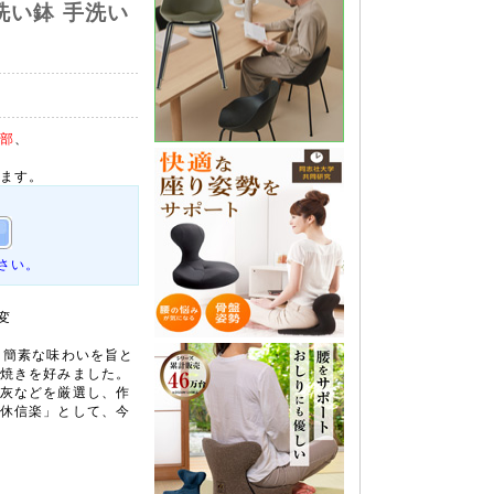
洗い鉢 手洗い
部
、
ます。
さい。
変
、簡素な味わいを旨と
焼きを好みました。
灰などを厳選し、作
休信楽」として、今