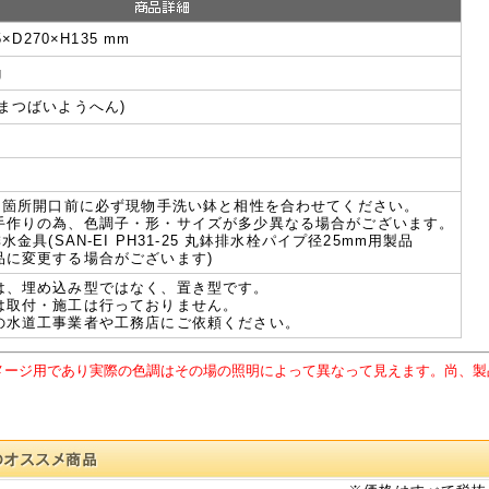
5×D270×H135 mm
g
まつばいようへん)
開口箇所開口前に必ず現物手洗い鉢と相性を合わせてください。
手作りの為、色調子・形・サイズが多少異なる場合がございます。
排水金具(SAN-EI PH31-25 丸鉢排水栓パイプ径25mm用製品
品に変更する場合がございます)
は、埋め込み型ではなく、置き型です。
は取付・施工は行っておりません。
の水道工事業者や工務店にご依頼ください。
メージ用であり実際の色調はその場の照明によって異なって見えます。尚、製