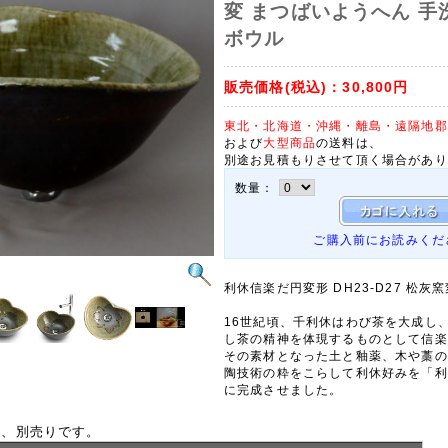
変 まつばいようへん 手
ボウル
販売価格(税込)：
30,800円
東北・北海道・沖縄・離島・遠隔地郡
および
大型商品
の送料は、
別途お見積もりさせて頂く場合があり
数量：
ご購入前にお読みくだ
利休信楽だ円変形 DH23-D27 松灰窯
16世紀頃、千利休はわび茶を大成し
し茶の精神を体現するものとして信楽
その素材となった土と釉薬、木や藁の
陶技術の粋をこらして利休好みを「利
に完成させました。
は、別売りです。