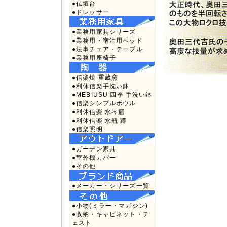
●仏壇台
●ドレッサー
●業務用家具シリーズ
●業務用・宿泊用ベッド
●法事チェア・テーブル
●業務用座椅子
●信楽焼 重蔵窯
●利休信楽手洗い鉢
●MEBIUSU 四季 手洗い鉢
●信楽シンプルボウル
●利休信楽 水琴窟
●利休信楽 水瓶 蹲
●信楽照明
●ガーデン家具
●室外機カバー
●その他
●メーカー・シリーズ一覧
●小物(ミラー・マガジン)
●収納・キャビネット・チ
ェスト