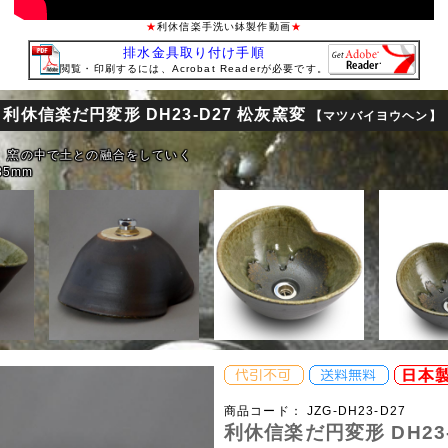
★
利休信楽手洗い鉢製作動画
★
排水金具取り付け手順
閲覧・印刷するには、Acrobat Readerが必要です。
利休信楽だ円変形 DH23-D27 松灰窯変
鉢
【マツバイヨウヘン】
、窯の中で土との融合をしていく
35mm
商品コード：
JZG-DH23-D27
利休信楽だ円変形 DH23-