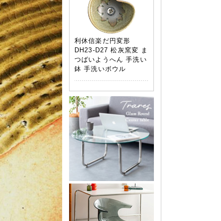
利休信楽だ円変形
DH23-D27 松灰窯変 ま
つばいようへん 手洗い
鉢 手洗いボウル