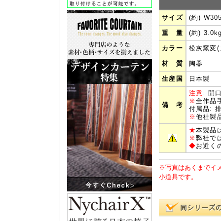
サイズ
(約) W30
重 量
(約) 3.0k
カラー
松灰窯変(
材 質
陶器
生産国
日本製
注意
: 
※
全作品
備 考
付属品: 
※
他社製
★
本製品
※
弊社で
◆
お近く
※写真はあくまでイ
小道具です。