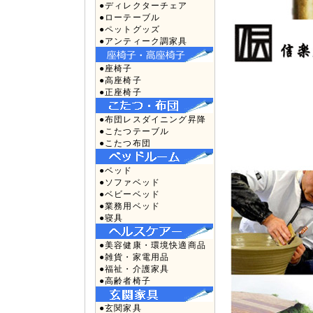
●ディレクターチェア
●ローテーブル
●ペットグッズ
●アンティーク調家具
●座椅子
●高座椅子
●正座椅子
●布団レスダイニング昇降
●こたつテーブル
●こたつ布団
●ベッド
●ソファベッド
●ベビーベッド
●業務用ベッド
●寝具
●美容健康・環境快適商品
●雑貨・家電用品
●福祉・介護家具
●高齢者椅子
●玄関家具