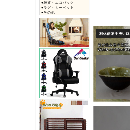
●雑貨・エコバック
●ラグ・カーペット
●その他
利休信楽手洗い
炎が生み出す窯変
W305×D270×H1