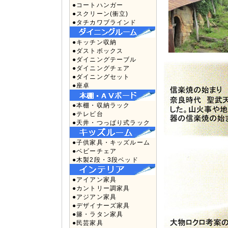
●コートハンガー
●スクリーン(衝立)
●タチカワブラインド
●キッチン収納
●ダストボックス
●ダイニングテーブル
●ダイニングチェア
●ダイニングセット
●座卓
●本棚・収納ラック
●テレビ台
●天井・つっぱり式ラック
●子供家具・キッズルーム
●ベビーチェア
●木製2段・3段ベッド
●アイアン家具
●カントリー調家具
●アジアン家具
●デザイナーズ家具
●籐・ラタン家具
●民芸家具