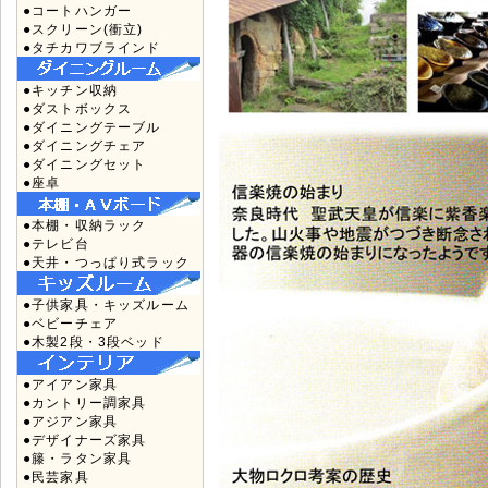
●コートハンガー
●スクリーン(衝立)
●タチカワブラインド
●キッチン収納
●ダストボックス
●ダイニングテーブル
●ダイニングチェア
●ダイニングセット
●座卓
●本棚・収納ラック
●テレビ台
●天井・つっぱり式ラック
●子供家具・キッズルーム
●ベビーチェア
●木製2段・3段ベッド
●アイアン家具
●カントリー調家具
●アジアン家具
●デザイナーズ家具
●籐・ラタン家具
●民芸家具