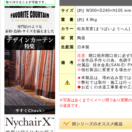
サイズ
(約) W300×D240×H105 mm
重 量
(約) 4.8kg
カラー
松灰窯変(まつばいようへん)
材 質
陶器
生産国
日本製
注意
: 開口箇所開口前に必
※
全作品手作りの為、色調子
備 考
付属品: 排水金具(SAN-EI 
※
他社製品に変更する場合が
★
本製品は、埋め込み型では
※
弊社では取付・施工は行っ
◆
お近くの水道工事業者や工
※写真はあくまでイメージ用であり実際の
小道具です。