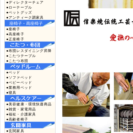
●ディレクターチェア
●ローテーブル
●ペットグッズ
●アンティーク調家具
●座椅子
●高座椅子
●正座椅子
●布団レスダイニング昇降
●こたつテーブル
●こたつ布団
●ベッド
●ソファベッド
●ベビーベッド
●業務用ベッド
●寝具
●美容健康・環境快適商品
●雑貨・家電用品
●福祉・介護家具
●高齢者椅子
●玄関家具