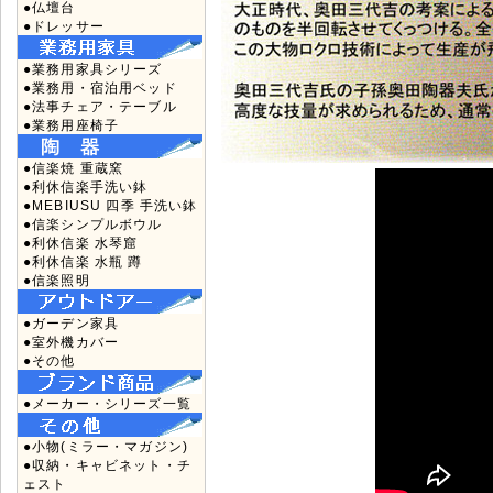
●仏壇台
●ドレッサー
●業務用家具シリーズ
●業務用・宿泊用ベッド
●法事チェア・テーブル
●業務用座椅子
●信楽焼 重蔵窯
●利休信楽手洗い鉢
●MEBIUSU 四季 手洗い鉢
●信楽シンプルボウル
●利休信楽 水琴窟
●利休信楽 水瓶 蹲
●信楽照明
●ガーデン家具
●室外機カバー
●その他
●メーカー・シリーズ一覧
●小物(ミラー・マガジン)
●収納・キャビネット・チ
ェスト