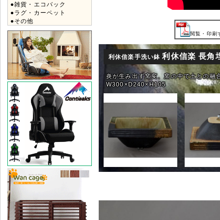
●雑貨・エコバック
●ラグ・カーペット
●その他
閲覧・印刷す
利休信楽 長角埋
利休信楽手洗い鉢
炎が生み出す窯変、窯の中で土との融
W300×D240×H105