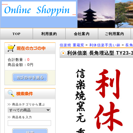
TOP
利用規約
会社案内
ご利用案内
信楽焼 重蔵窯
>
利休信楽手洗い鉢
>
長角
利休信楽 長角埋込型 TY23
合計数量：
0
商品金額：
0円
商品カテゴリから選ぶ
商品名を入力