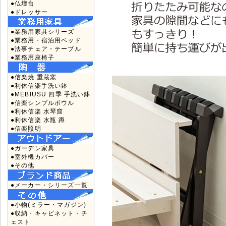
●仏壇台
●ドレッサー
●業務用家具シリーズ
●業務用・宿泊用ベッド
●法事チェア・テーブル
●業務用座椅子
●信楽焼 重蔵窯
●利休信楽手洗い鉢
●MEBIUSU 四季 手洗い鉢
●信楽シンプルボウル
●利休信楽 水琴窟
●利休信楽 水瓶 蹲
●信楽照明
●ガーデン家具
●室外機カバー
●その他
●メーカー・シリーズ一覧
●小物(ミラー・マガジン)
●収納・キャビネット・チ
ェスト