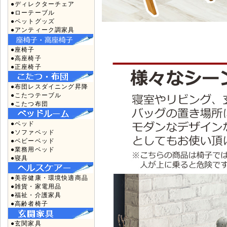
●ディレクターチェア
●ローテーブル
●ペットグッズ
●アンティーク調家具
●座椅子
●高座椅子
●正座椅子
●布団レスダイニング昇降
●こたつテーブル
●こたつ布団
●ベッド
●ソファベッド
●ベビーベッド
●業務用ベッド
●寝具
●美容健康・環境快適商品
●雑貨・家電用品
●福祉・介護家具
●高齢者椅子
●玄関家具