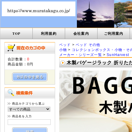
TOP
利用規約
会社案内
ご利用案内
ベッド
>
ベッド その他
小物
>
コレクションボックス・小物・そ
メーカー・シリーズ一覧
>
SunHarvest
合計数量：
0
木製バゲージラック 折りたたみ
商品金額：
0円
商品カテゴリから選ぶ
商品名を入力