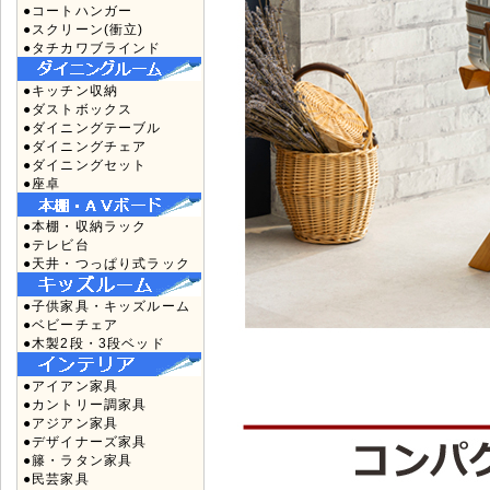
●コートハンガー
●スクリーン(衝立)
●タチカワブラインド
●キッチン収納
●ダストボックス
●ダイニングテーブル
●ダイニングチェア
●ダイニングセット
●座卓
●本棚・収納ラック
●テレビ台
●天井・つっぱり式ラック
●子供家具・キッズルーム
●ベビーチェア
●木製2段・3段ベッド
●アイアン家具
●カントリー調家具
●アジアン家具
●デザイナーズ家具
●籐・ラタン家具
●民芸家具