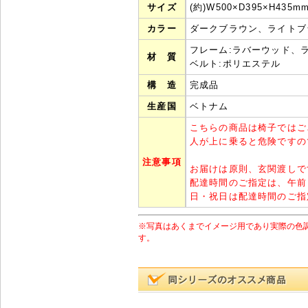
サイズ
(約)W500×D395×H435
カラー
ダークブラウン、ライトブ
フレーム:ラバーウッド、
材 質
ベルト:ポリエステル
構 造
完成品
生産国
ベトナム
こちらの商品は椅子ではご
人が上に乗ると危険ですの
注意事項
お届けは原則、玄関渡しで
配達時間のご指定は、午前
日・祝日は配達時間のご指
※写真はあくまでイメージ用であり実際の色
す。