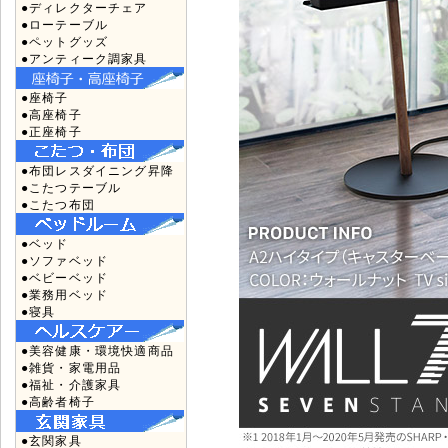
●ディレクターチェア
●ローテーブル
●ペットグッズ
●アンティーク調家具
●座椅子
●高座椅子
●正座椅子
●布団レスダイニング昇降
●こたつテーブル
●こたつ布団
●ベッド
●ソファベッド
●ベビーベッド
●業務用ベッド
●寝具
●美容健康・環境快適商品
●雑貨・家電用品
●福祉・介護家具
●高齢者椅子
●玄関家具