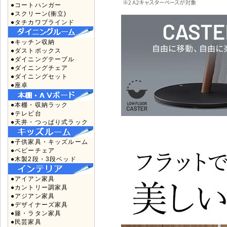
●コートハンガー
●スクリーン(衝立)
●タチカワブラインド
●キッチン収納
●ダストボックス
●ダイニングテーブル
●ダイニングチェア
●ダイニングセット
●座卓
●本棚・収納ラック
●テレビ台
●天井・つっぱり式ラック
●子供家具・キッズルーム
●ベビーチェア
●木製2段・3段ベッド
●アイアン家具
●カントリー調家具
●アジアン家具
●デザイナーズ家具
●籐・ラタン家具
●民芸家具