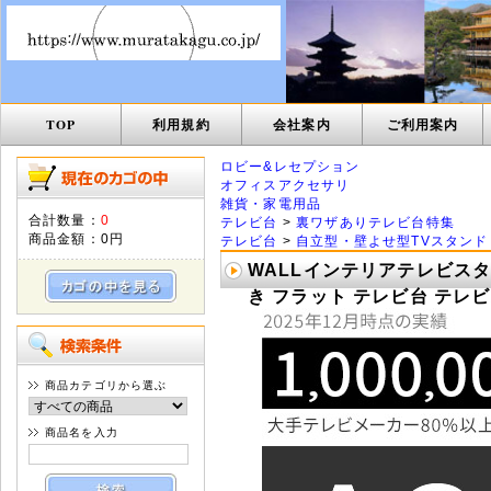
TOP
利用規約
会社案内
ご利用案内
ロビー&レセプション
オフィスアクセサリ
雑貨・家電用品
合計数量：
0
テレビ台
>
裏ワザありテレビ台特集
商品金額：
0円
テレビ台
>
自立型・壁よせ型TVスタンド
WALLインテリアテレビスタン
き フラット テレビ台 テレビス
商品カテゴリから選ぶ
商品名を入力