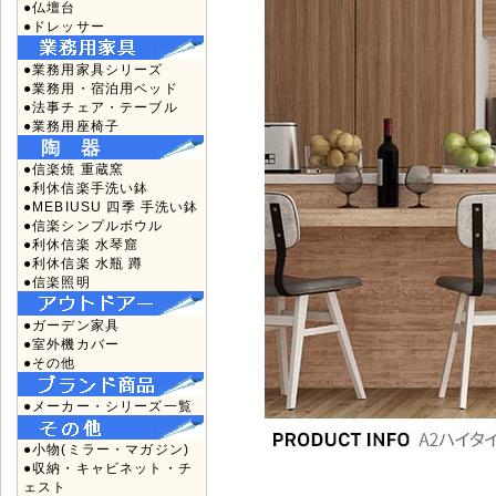
●仏壇台
●ドレッサー
●業務用家具シリーズ
●業務用・宿泊用ベッド
●法事チェア・テーブル
●業務用座椅子
●信楽焼 重蔵窯
●利休信楽手洗い鉢
●MEBIUSU 四季 手洗い鉢
●信楽シンプルボウル
●利休信楽 水琴窟
●利休信楽 水瓶 蹲
●信楽照明
●ガーデン家具
●室外機カバー
●その他
●メーカー・シリーズ一覧
●小物(ミラー・マガジン)
●収納・キャビネット・チ
ェスト