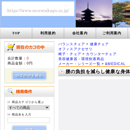
TOP
利用規約
会社案内
ご利用案内
バランスチェア
>
健康チェア
オフィスアクセサリ
椅子・チェア
>
カウンターチェア
合計数量：
0
美容健康器・環境快適商品
商品金額：
0円
メーカー・シリーズ一覧
>
&MEDICAL
腰の負担を減らし健康な身
商品カテゴリから選ぶ
商品名を入力