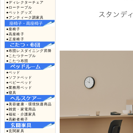
●ディレクターチェア
●ローテーブル
●ペットグッズ
●アンティーク調家具
●座椅子
●高座椅子
●正座椅子
●布団レスダイニング昇降
●こたつテーブル
●こたつ布団
●ベッド
●ソファベッド
●ベビーベッド
●業務用ベッド
●寝具
●美容健康・環境快適商品
●雑貨・家電用品
●福祉・介護家具
●高齢者椅子
●玄関家具