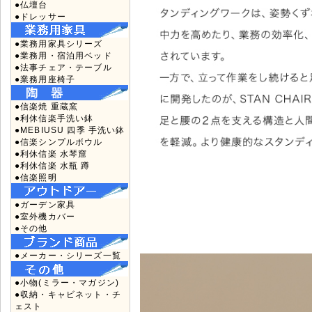
●仏壇台
●ドレッサー
●業務用家具シリーズ
●業務用・宿泊用ベッド
●法事チェア・テーブル
●業務用座椅子
●信楽焼 重蔵窯
●利休信楽手洗い鉢
●MEBIUSU 四季 手洗い鉢
●信楽シンプルボウル
●利休信楽 水琴窟
●利休信楽 水瓶 蹲
●信楽照明
●ガーデン家具
●室外機カバー
●その他
●メーカー・シリーズ一覧
●小物(ミラー・マガジン)
●収納・キャビネット・チ
ェスト