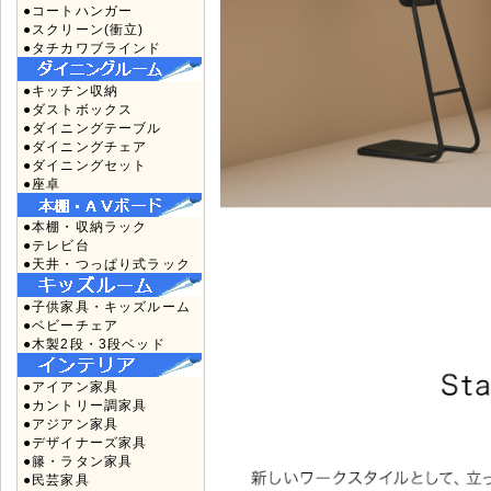
●コートハンガー
●スクリーン(衝立)
●タチカワブラインド
●キッチン収納
●ダストボックス
●ダイニングテーブル
●ダイニングチェア
●ダイニングセット
●座卓
●本棚・収納ラック
●テレビ台
●天井・つっぱり式ラック
●子供家具・キッズルーム
●ベビーチェア
●木製2段・3段ベッド
●アイアン家具
●カントリー調家具
●アジアン家具
●デザイナーズ家具
●籐・ラタン家具
●民芸家具