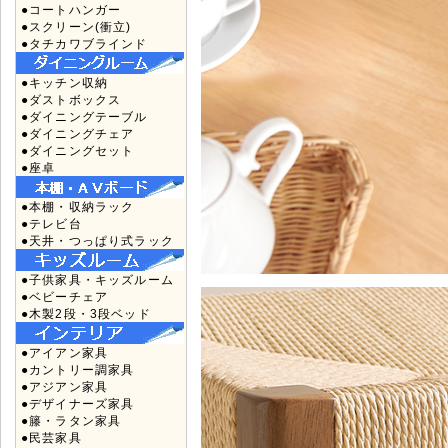
●コートハンガー
●スクリーン(衝立)
●タチカワブラインド
●キッチン収納
●ダストボックス
●ダイニングテーブル
●ダイニングチェア
●ダイニングセット
●座卓
●本棚・収納ラック
●テレビ台
●天井・つっぱり式ラック
●子供家具・キッズルーム
●ベビーチェア
●木製2段・3段ベッド
●アイアン家具
●カントリー調家具
●アジアン家具
●デザイナーズ家具
●籐・ラタン家具
●民芸家具