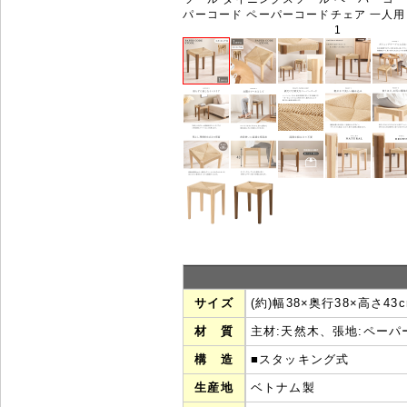
パーコード ペーパーコードチェア 一人用 単品
1
サイズ
(約)幅38×奥行38×高さ43
材 質
主材:天然木、張地:ペーパ
構 造
■スタッキング式
生産地
ベトナム製