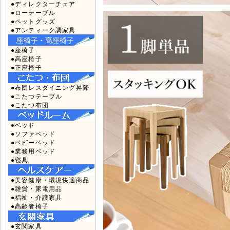
●ディレクターチェア
●ローテーブル
●ペットグッズ
●アンティーク調家具
●座椅子
●高座椅子
●正座椅子
●布団レスダイニング昇降
●こたつテーブル
●こたつ布団
●ベッド
●ソファベッド
●ベビーベッド
●業務用ベッド
●寝具
●美容健康・環境快適商品
●雑貨・家電用品
●福祉・介護家具
●高齢者椅子
●玄関家具