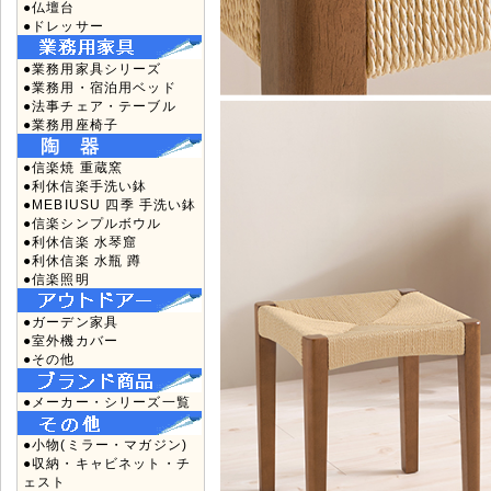
●仏壇台
●ドレッサー
●業務用家具シリーズ
●業務用・宿泊用ベッド
●法事チェア・テーブル
●業務用座椅子
●信楽焼 重蔵窯
●利休信楽手洗い鉢
●MEBIUSU 四季 手洗い鉢
●信楽シンプルボウル
●利休信楽 水琴窟
●利休信楽 水瓶 蹲
●信楽照明
●ガーデン家具
●室外機カバー
●その他
●メーカー・シリーズ一覧
●小物(ミラー・マガジン)
●収納・キャビネット・チ
ェスト