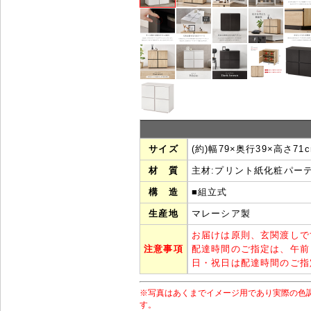
サイズ
(約)幅79×奥行39×高さ71
材 質
主材:プリント紙化粧パー
構 造
■組立式
生産地
マレーシア製
お届けは原則、玄関渡しで
注意事項
配達時間のご指定は、午前
日・祝日は配達時間のご指
※写真はあくまでイメージ用であり実際の色
す。