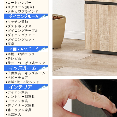
●コートハンガー
●スクリーン(衝立)
●タチカワブラインド
●キッチン収納
●ダストボックス
●ダイニングテーブル
●ダイニングチェア
●ダイニングセット
●座卓
●本棚・収納ラック
●テレビ台
●天井・つっぱり式ラック
●子供家具・キッズルーム
●ベビーチェア
●木製2段・3段ベッド
●アイアン家具
●カントリー調家具
●アジアン家具
●デザイナーズ家具
●籐・ラタン家具
●民芸家具