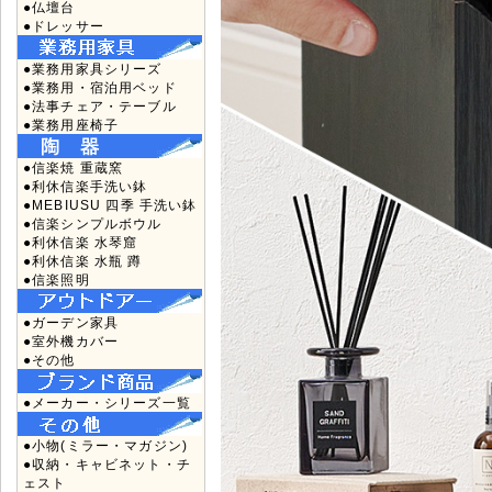
●仏壇台
●ドレッサー
●業務用家具シリーズ
●業務用・宿泊用ベッド
●法事チェア・テーブル
●業務用座椅子
●信楽焼 重蔵窯
●利休信楽手洗い鉢
●MEBIUSU 四季 手洗い鉢
●信楽シンプルボウル
●利休信楽 水琴窟
●利休信楽 水瓶 蹲
●信楽照明
●ガーデン家具
●室外機カバー
●その他
●メーカー・シリーズ一覧
●小物(ミラー・マガジン)
●収納・キャビネット・チ
ェスト