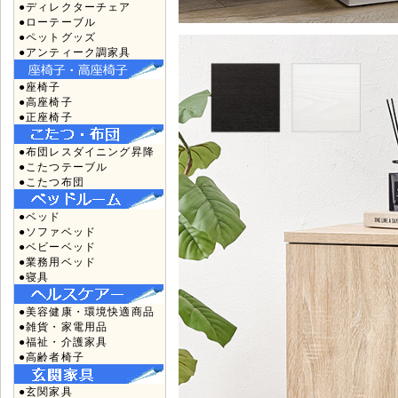
●ディレクターチェア
●ローテーブル
●ペットグッズ
●アンティーク調家具
●座椅子
●高座椅子
●正座椅子
●布団レスダイニング昇降
●こたつテーブル
●こたつ布団
●ベッド
●ソファベッド
●ベビーベッド
●業務用ベッド
●寝具
●美容健康・環境快適商品
●雑貨・家電用品
●福祉・介護家具
●高齢者椅子
●玄関家具