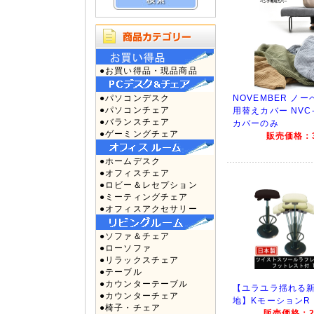
●お買い得品・現品商品
●パソコンデスク
NOVEMBER ノ
●パソコンチェア
用替えカバー NVC
●バランスチェア
カバーのみ
●ゲーミングチェア
販売価格：3
●ホームデスク
●オフィスチェア
●ロビー＆レセプション
●ミーティングチェア
●オフィスアクセサリー
●ソファ＆チェア
●ローソファ
●リラックスチェア
●テーブル
●カウンターテーブル
【ユラユラ揺れる
●カウンターチェア
地】KモーションR T
●椅子・チェア
販売価格：22