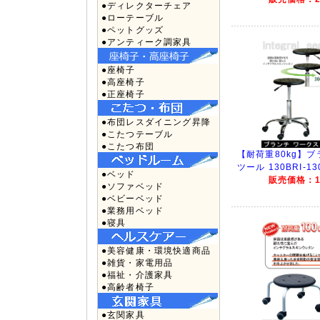
●ディレクターチェア
●ローテーブル
●ペットグッズ
●アンティーク調家具
●座椅子
●高座椅子
●正座椅子
●布団レスダイニング昇降
●こたつテーブル
●こたつ布団
【耐荷重80kg】ブ
ツール 130BRI-13
●ベッド
販売価格：14
●ソファベッド
●ベビーベッド
●業務用ベッド
●寝具
●美容健康・環境快適商品
●雑貨・家電用品
●福祉・介護家具
●高齢者椅子
●玄関家具