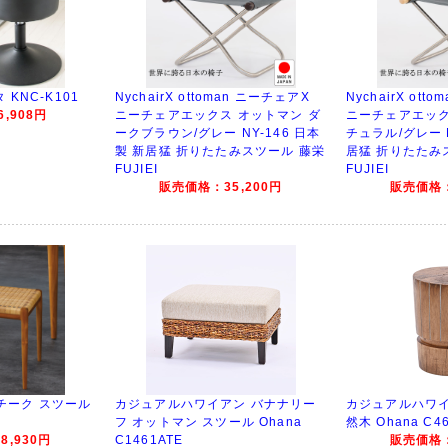
KNC-K101
NychairX ottoman ニーチェアX
NychairX ott
,908円
ニーチェアエックス オットマン ダ
ニーチェアエック
ークブラウン/グレー NY-146 日本
チュラル/グレー N
製 新居猛 折りたたみスツール 藤栄
居猛 折りたたみ
FUJIEI
FUJIEI
販売価格：35,200円
販売価格：
ン チーク スツール
カジュアルハワイアン バナナリー
カジュアルハワイ
フ オットマン スツール Ohana
然木 Ohana C4
,930円
C1461ATE
販売価格：