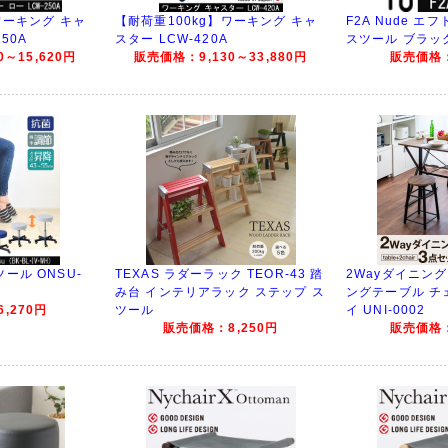
ワーキング キャ
【耐荷重100kg】ワーキング キャ
F2A Nude エ
50A
スター LCW-420A
スツール ブラッ
～15,620円
販売価格：9,130～33,880円
販売価格：
ール ONSU-
TEXAS ラダーラック TEOR-43 踏
2Wayダイニング
み台 インテリアラック ステップ ス
ングテーブル チ
,270円
ツール
イ UNI-0002
販売価格：8,250円
販売価格：