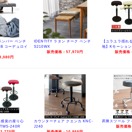
ーベンバー ベンチ
IDENTITY ラタン チーク ベンチ
【ユラユラ揺れ
-B コーデュロイ
S210WX
地】Kモーション 
販売価格：57,970円
販売価格：
,080円
新感覚の座り心
カウンターチェア クエンカ KNC-
昇降スツール フィ
WS-240R
J240
販売価格：
,770円
販売価格：10,868円