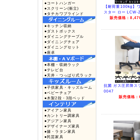
●コートハンガー
【耐荷重100kg】
●スクリーン(衝立)
スター ロー LCW-2
●タチカワブラインド
販売価格：8,470
●キッチン収納
●ダストボックス
●ダイニングテーブル
●ダイニングチェア
●ダイニングセット
●座卓
●本棚・収納ラック
●テレビ台
●天井・つっぱり式ラック
抗菌 ガス圧昇降スツ
●子供家具・キッズルーム
0047
●ベビーチェア
販売価格：6
●木製2段・3段ベッド
●アイアン家具
●カントリー調家具
●アジアン家具
●デザイナーズ家具
●籐・ラタン家具
●民芸家具