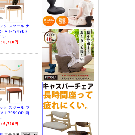
ック スツール ナ
 VH-7949BR
イン
6,710円
ック スツール ブ
H-7959OR 四
ン
6,710円
順
表示件数