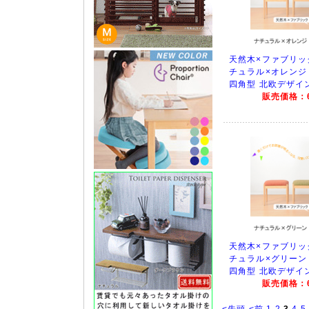
天然木×ファブリッ
チュラル×オレンジ V
四角型 北欧デザイ
販売価格：6
天然木×ファブリッ
チュラル×グリーン V
四角型 北欧デザイ
販売価格：6
<先頭
<前
1
2
3
4
5