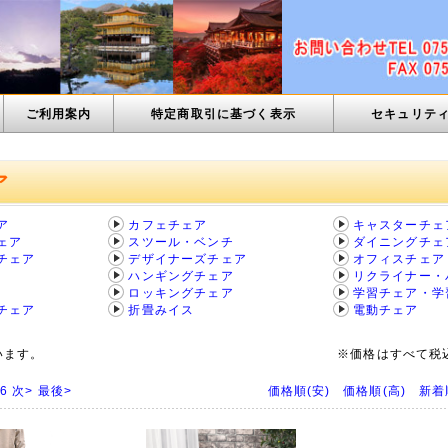
ご利用案内
特定商取引に基づく表示
セキュリテ
ア
ア
カフェチェア
キャスターチェ
ェア
スツール・ベンチ
ダイニングチェ
チェア
デザイナーズチェア
オフィスチェア
ハンギングチェア
リクライナー・
ロッキングチェア
学習チェア・学
チェア
折畳みイス
電動チェア
います。
※価格はすべて税
6
次>
最後>
価格順(安)
価格順(高)
新着