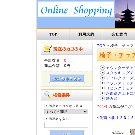
TOP
利用規約
会社案内
TOP
> 椅子・チェア
椅子・チェ
合計数量：
0
商品金額：
0円
カウンターチェ
スタッキングチ
ディレクターズ
バランスチェア
リビングチェア
座面高さ上下式
踏み台
商品カテゴリから選ぶ
701件
の商品がござ
<先頭
<前
1
2
3
4
5
商品名を入力