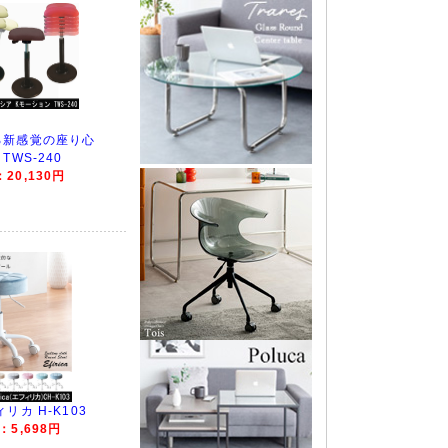
る新感覚の座り心
TWS-240
20,130円
リカ H-K103
5,698円