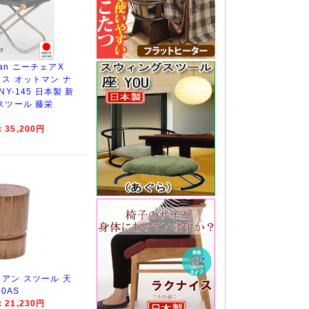
oman ニーチェアX
ス オットマン ナ
Y-145 日本製 新
スツール 藤栄
35,200円
アン スツール 天
60AS
21,230円