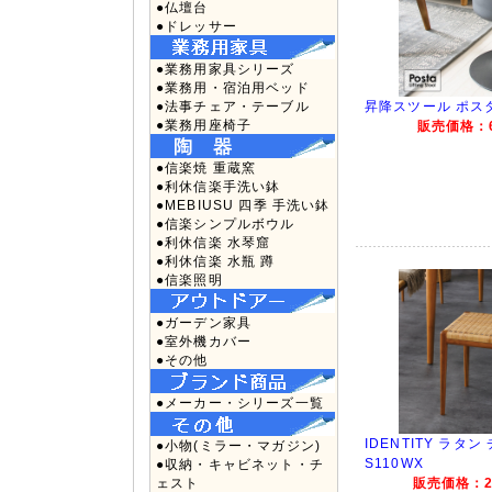
●仏壇台
●ドレッサー
●業務用家具シリーズ
●業務用・宿泊用ベッド
●法事チェア・テーブル
昇降スツール ポスタ 
●業務用座椅子
販売価格：6
●信楽焼 重蔵窯
●利休信楽手洗い鉢
●MEBIUSU 四季 手洗い鉢
●信楽シンプルボウル
●利休信楽 水琴窟
●利休信楽 水瓶 蹲
●信楽照明
●ガーデン家具
●室外機カバー
●その他
●メーカー・シリーズ一覧
IDENTITY ラタ
●小物(ミラー・マガジン)
S110WX
●収納・キャビネット・チ
ェスト
販売価格：28