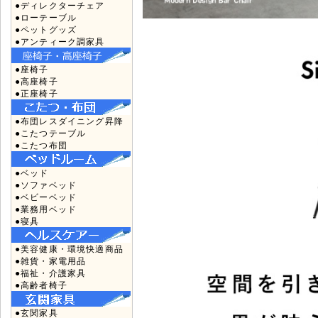
●ディレクターチェア
●ローテーブル
●ペットグッズ
●アンティーク調家具
●座椅子
●高座椅子
●正座椅子
●布団レスダイニング昇降
●こたつテーブル
●こたつ布団
●ベッド
●ソファベッド
●ベビーベッド
●業務用ベッド
●寝具
●美容健康・環境快適商品
●雑貨・家電用品
●福祉・介護家具
●高齢者椅子
●玄関家具