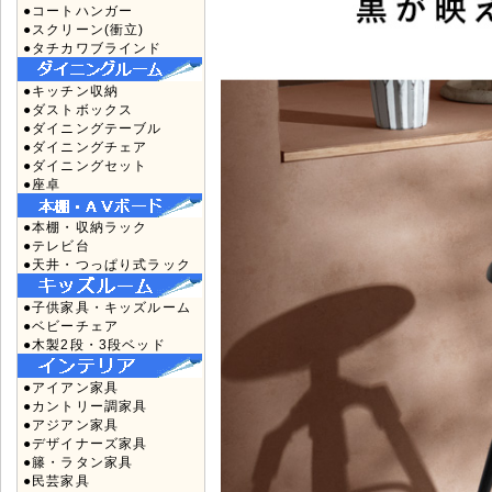
●コートハンガー
●スクリーン(衝立)
●タチカワブラインド
●キッチン収納
●ダストボックス
●ダイニングテーブル
●ダイニングチェア
●ダイニングセット
●座卓
●本棚・収納ラック
●テレビ台
●天井・つっぱり式ラック
●子供家具・キッズルーム
●ベビーチェア
●木製2段・3段ベッド
●アイアン家具
●カントリー調家具
●アジアン家具
●デザイナーズ家具
●籐・ラタン家具
●民芸家具