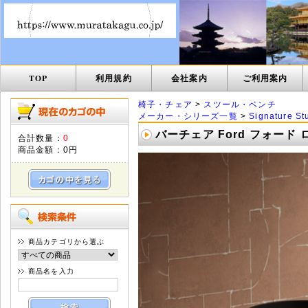
TOP
利用規約
会社案内
ご利用案内
椅子・チェア
>
スツール・ベンチ
メーカー・シリーズ一覧
>
Signature St
バーチェア Ford フォード ロ
合計数量：
0
商品金額：
0円
商品カテゴリから選ぶ
商品名を入力