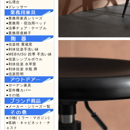
●仏壇台
●ドレッサー
●業務用家具シリーズ
●業務用・宿泊用ベッド
●法事チェア・テーブル
●業務用座椅子
●信楽焼 重蔵窯
●利休信楽手洗い鉢
●MEBIUSU 四季 手洗い鉢
●信楽シンプルボウル
●利休信楽 水琴窟
●利休信楽 水瓶 蹲
●信楽照明
●ガーデン家具
●室外機カバー
●その他
●メーカー・シリーズ一覧
●小物(ミラー・マガジン)
●収納・キャビネット・チ
ェスト