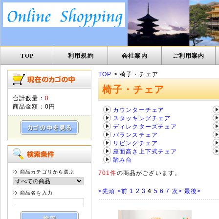
TOP
利用規約
会社案内
ご利用案内
TOP
> 椅子・チェア
椅子・チェア
合計数量：
0
商品金額：
0円
カウンターチェア
スタッキングチェア
ディレクターズチェア
バランスチェア
リビングチェア
座面高さ上下式チェア
踏み台
商品カテゴリから選ぶ
701件
の商品がございます。
<先頭
<前
1
2
3
4
5
6
7
次>
最後>
商品名を入力