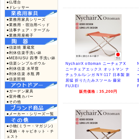
●仏壇台
●ドレッサー
●業務用家具シリーズ
●業務用・宿泊用ベッド
●法事チェア・テーブル
●業務用座椅子
●信楽焼 重蔵窯
●利休信楽手洗い鉢
●MEBIUSU 四季 手洗い鉢
●信楽シンプルボウル
NychairX ottoman ニーチェアX
●利休信楽 水琴窟
ニーチェアエックス オットマン ナ
●利休信楽 水瓶 蹲
チュラル/レンガ NY-117 日本製 新
●信楽照明
居猛 折りたたみスツール 藤栄
FUJIEI
●ガーデン家具
販売価格：35,200円
●室外機カバー
●その他
●メーカー・シリーズ一覧
●小物(ミラー・マガジン)
●収納・キャビネット・チ
ェスト