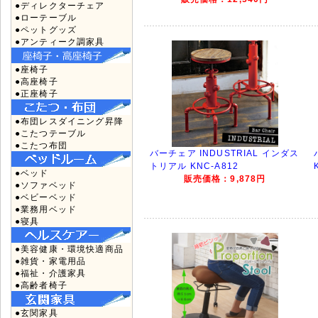
●ディレクターチェア
●ローテーブル
●ペットグッズ
●アンティーク調家具
●座椅子
●高座椅子
●正座椅子
●布団レスダイニング昇降
●こたつテーブル
●こたつ布団
バーチェア INDUSTRIAL インダス
トリアル KNC-A812
●ベッド
販売価格：9,878円
●ソファベッド
●ベビーベッド
●業務用ベッド
●寝具
●美容健康・環境快適商品
●雑貨・家電用品
●福祉・介護家具
●高齢者椅子
●玄関家具