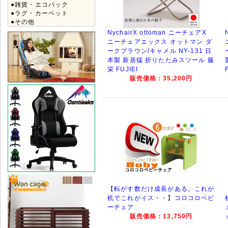
●雑貨・エコバック
●ラグ・カーペット
●その他
NychairX ottoman ニーチェアX
ニーチェアエックス オットマン ダ
ークブラウン/キャメル NY-131 日
本製 新居猛 折りたたみスツール 藤
栄 FUJIEI
販売価格：35,200円
【転がす数だけ成長がある。これが
机でこれがイス・・】コロコロベビ
ーチェア
販売価格：13,750円