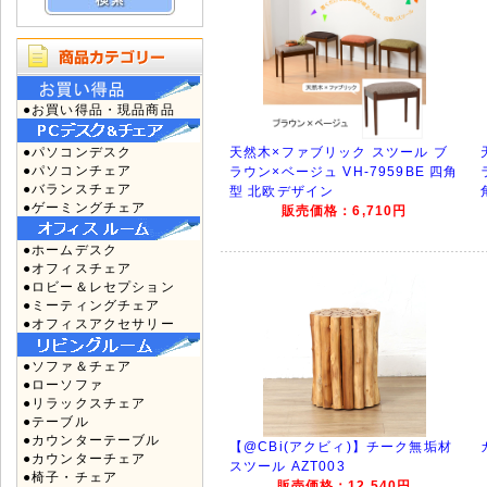
●お買い得品・現品商品
●パソコンデスク
天然木×ファブリック スツール ブ
●パソコンチェア
ラウン×ベージュ VH-7959BE 四角
●バランスチェア
型 北欧デザイン
●ゲーミングチェア
販売価格：6,710円
●ホームデスク
●オフィスチェア
●ロビー＆レセプション
●ミーティングチェア
●オフィスアクセサリー
●ソファ＆チェア
●ローソファ
●リラックスチェア
●テーブル
●カウンターテーブル
【@CBi(アクビィ)】チーク無垢材
●カウンターチェア
スツール AZT003
●椅子・チェア
販売価格：12,540円