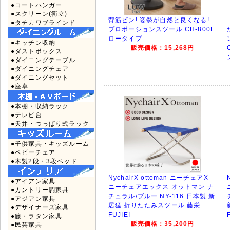
●コートハンガー
●スクリーン(衝立)
背筋ピン! 姿勢が自然と良くなる!
●タチカワブラインド
プロポーションスツール CH-800L
ロータイプ
●キッチン収納
販売価格：15,268円
●ダストボックス
●ダイニングテーブル
●ダイニングチェア
●ダイニングセット
●座卓
●本棚・収納ラック
●テレビ台
●天井・つっぱり式ラック
●子供家具・キッズルーム
●ベビーチェア
●木製2段・3段ベッド
NychairX ottoman ニーチェアX
●アイアン家具
ニーチェアエックス オットマン ナ
●カントリー調家具
チュラル/ブルー NY-116 日本製 新
●アジアン家具
居猛 折りたたみスツール 藤栄
●デザイナーズ家具
FUJIEI
●籐・ラタン家具
販売価格：35,200円
●民芸家具