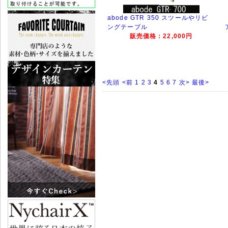
abode GTR 350 スツールやリビ
ングテーブル
販売価格：22,000円
<先頭
<前
1
2
3
4
5
6
7
次>
最後>